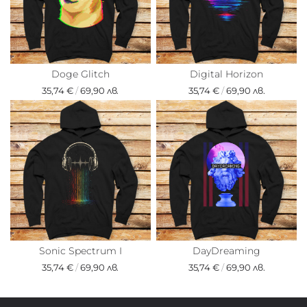
Doge Glitch
Digital Horizon
35,74 €
/
69,90 лв.
35,74 €
/
69,90 лв.
Sonic Spectrum I
DayDreaming
35,74 €
/
69,90 лв.
35,74 €
/
69,90 лв.