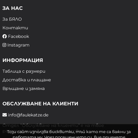
ЗА НАС
За БЯЛО
Контакти
Facebook
Instagram
ИНФОРМАЦИЯ
Таблица с размери
Доставка и плащане
Връщане и замяна
ОБСЛУЖВАНЕ НА КЛИЕНТИ
info@faulekatze.de
Отдел "Обслужване на клиенти" е на твое
разположение в следните часове:
Този сайт използва бисквитки, тъй като те са важни за
работата му. Чрез посещението си, вие приемате