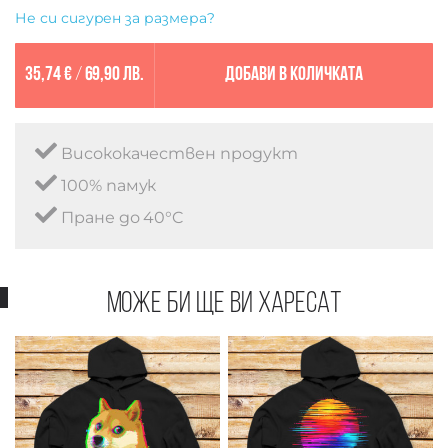
Не си сигурен за размера?
35,74 €
/
69,90 лв.
Добави в количката
Висококачествен продукт
100% памук
Пране до 40°C
Може би ще ви харесат