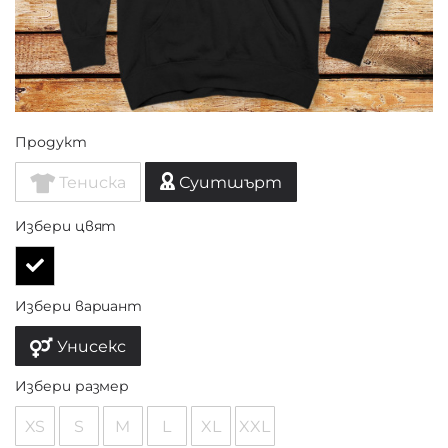
Продукт
Тениска
Суитшърт
Избери цвят
Избери вариант
Унисекс
Избери размер
XS
S
M
L
XL
XXL