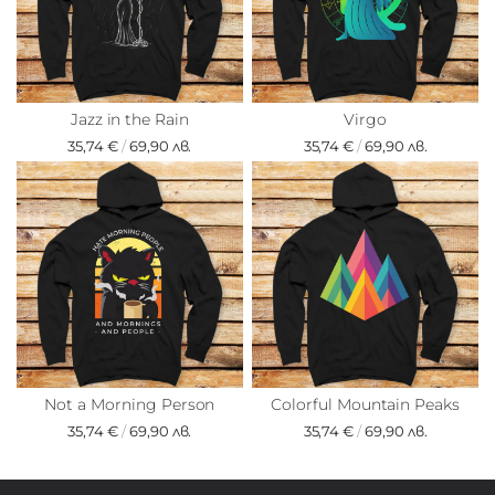
Jazz in the Rain
Virgo
35,74 €
/
69,90 лв.
35,74 €
/
69,90 лв.
Not a Morning Person
Colorful Mountain Peaks
35,74 €
/
69,90 лв.
35,74 €
/
69,90 лв.