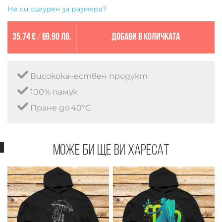
Не си сигурен за размера?
35,74 €
/
69,90 лв.
Добави в количката
Висококачествен продукт
100% памук
Пране до 40°C
Може би ще ви харесат