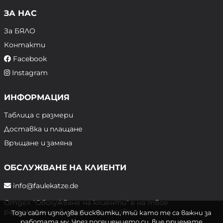
ЗА НАС
За БЯЛО
Контакти
Facebook
Instagram
ИНФОРМАЦИЯ
Таблица с размери
Доставка и плащане
Връщане и замяна
ОБСЛУЖВАНЕ НА КЛИЕНТИ
info@faulekatze.de
Отдел "Обслужване на клиенти" е на твое
разположение в следните часове:
Този сайт използва бисквитки, тъй като те са важни за
работата му. Чрез посещението си, вие приемате