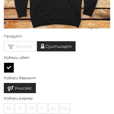
Продукт
Тениска
Суитшърт
Избери цвят
Избери вариант
Унисекс
Избери размер
XS
S
M
L
XL
XXL