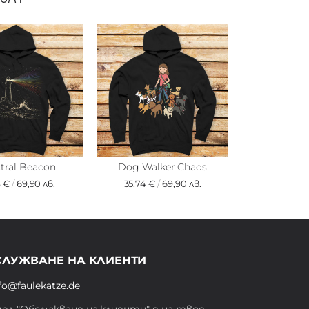
tral Beacon
Dog Walker Chaos
4 €
/
69,90 лв.
35,74 €
/
69,90 лв.
СЛУЖВАНЕ НА КЛИЕНТИ
fo@faulekatze.de