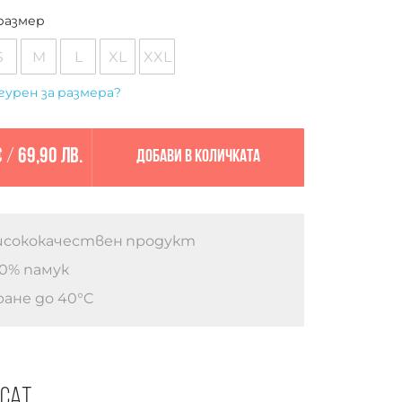
размер
S
M
L
XL
XXL
гурен за размера?
€
/
69,90 лв.
Добави в количката
сококачествен продукт
0% памук
ане до 40°C
есат