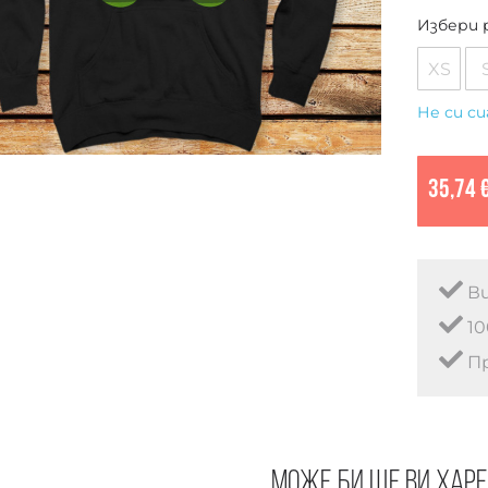
Избери 
XS
Не си си
35,74 
Ви
10
Пр
Може би ще ви хар