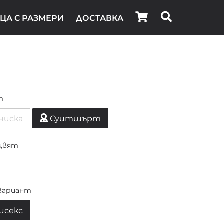
ЦА С РАЗМЕРИ
ДОСТАВКА
т
ниска
Суитшърт
цвят
вариант
исекс