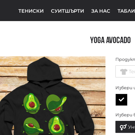
ТЕНИСКИ
СУИТШЪРТИ
ЗА НАС
ТАБЛИ
Yoga Avocado
Продук
Те
Избери 
Избери 
Ун