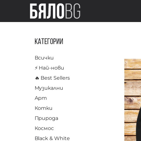
Категории
Всички
⚡️ Най-нови
🔥 Best Sellers
Музикални
Арт
Котки
Природа
Космос
Black & White