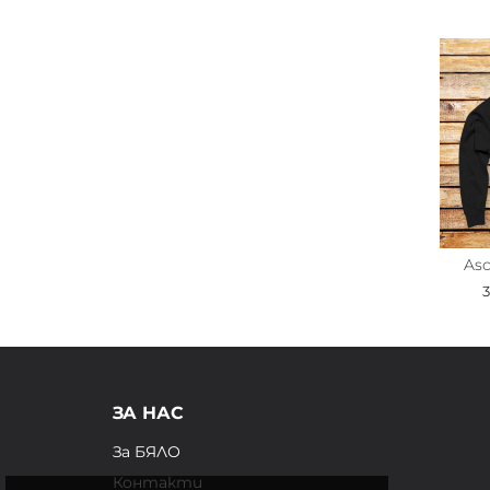
Asc
ЗА НАС
За БЯЛО
Контакти