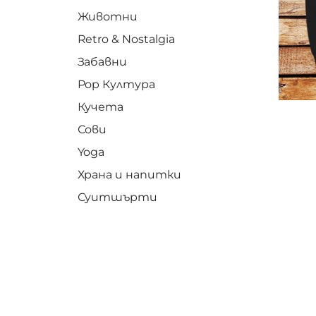
Животни
Retro & Nostalgia
Забавни
Pop Култура
Кучета
Сови
Yoga
Храна и напитки
Суитшърти