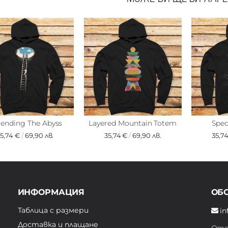
ending The Abyss
Layered Mountain Totem
Spec
35,74 €
/
69,90 лв.
35,74 €
/
69,90 лв.
35,7
ИНФОРМАЦИЯ
ОБ
Таблица с размери
in
Доставка и плащане