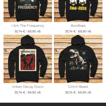
I Am The Frequency
BooBees
35,74 €
/
69,90 лв.
35,74 €
/
69,90 лв.
Urban Decay Disco
Glitch Beast
35,74 €
/
69,90 лв.
35,74 €
/
69,90 лв.