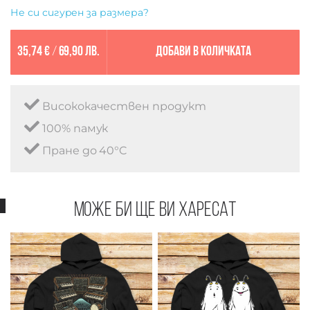
Не си сигурен за размера?
35,74 €
/
69,90 лв.
Добави в количката
Висококачествен продукт
100% памук
Пране до 40°C
Може би ще ви харесат