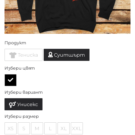
Продукт
Тениска
Суитшърт
Избери цвят
Избери вариант
Унисекс
Избери размер
XS
S
M
L
XL
XXL