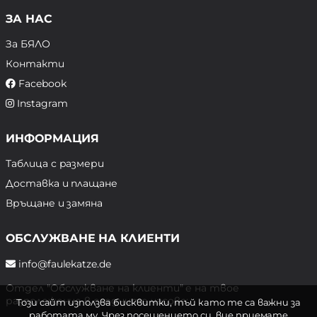
ЗА НАС
За БЯЛО
Контакти
Facebook
Instagram
ИНФОРМАЦИЯ
Таблица с размери
Доставка и плащане
Връщане и замяна
ОБСЛУЖВАНЕ НА КЛИЕНТИ
info@faulekatze.de
Отдел "Обслужване на клиенти" е на твое
разположение в следните часове:
Този сайт използва бисквитки, тъй като те са важни за
работата му. Чрез посещението си, вие приемате