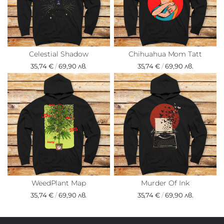
Celestial Shadow
Chihuahua Mom Tatt
35,74 €
/
69,90 лв.
35,74 €
/
69,90 лв.
WeedPlant Map
Murder Of Ink
35,74 €
/
69,90 лв.
35,74 €
/
69,90 лв.