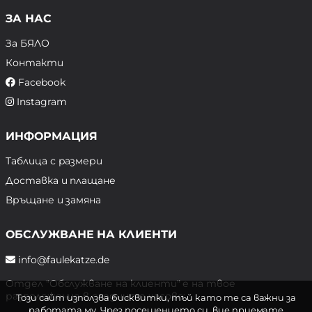
ЗА НАС
За БЯЛО
Контакти
Facebook
Instagram
ИНФОРМАЦИЯ
Таблица с размери
Доставка и плащане
Връщане и замяна
ОБСЛУЖВАНЕ НА КЛИЕНТИ
info@faulekatze.de
Отдел "Обслужване на клиенти" е на твое
разположение в следните часове:
Този сайт използва бисквитки, тъй като те са важни за
работата му. Чрез посещението си, вие приемате