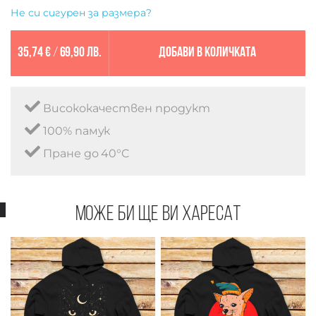
Не си сигурен за размера?
35,74 €
/
69,90 лв.
Добави в количката
Висококачествен продукт
100% памук
Пране до 40°C
Може би ще ви харесат