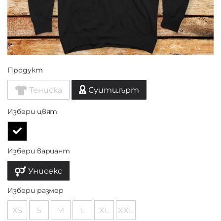
Продукт
Тениска
Суитшърт
Избери цвят
Избери вариант
Унисекс
Избери размер
XS
S
M
L
XL
XXL