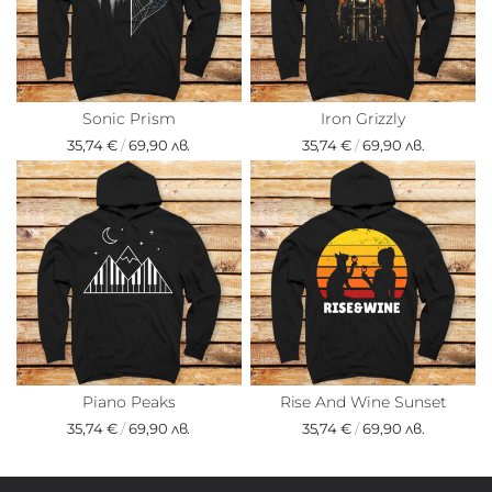
Sonic Prism
Iron Grizzly
35,74 €
/
69,90 лв.
35,74 €
/
69,90 лв.
Piano Peaks
Rise And Wine Sunset
35,74 €
/
69,90 лв.
35,74 €
/
69,90 лв.