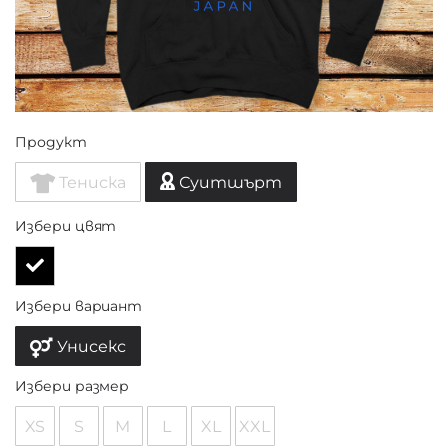
Продукт
Тениска
Суитшърт
Избери цвят
Избери вариант
Унисекс
Избери размер
XS
S
M
L
XL
XXL