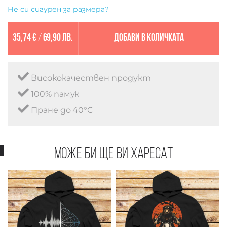
Не си сигурен за размера?
35,74 €
/
69,90 лв.
Добави в количката
Висококачествен продукт
100% памук
Пране до 40°C
Може би ще ви харесат