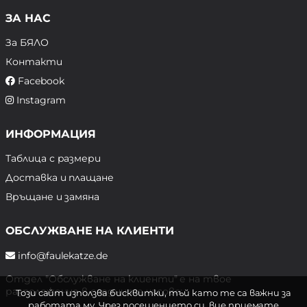
ЗА НАС
За БЯЛО
Контакти
Facebook
Instagram
ИНФОРМАЦИЯ
Таблица с размери
Доставка и плащане
Връщане и замяна
ОБСЛУЖВАНЕ НА КЛИЕНТИ
info@faulekatze.de
Отдел "Обслужване на клиенти" е на твое
разположение в следните часове:
Този сайт използва бисквитки, тъй като те са важни за
работата му. Чрез посещението си, вие приемате