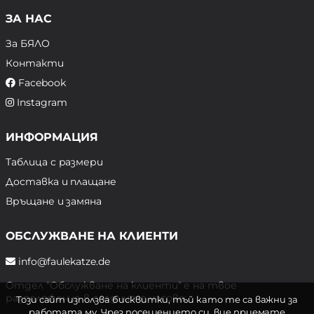
ЗА НАС
За БЯЛО
Контакти
Facebook
Instagram
ИНФОРМАЦИЯ
Таблица с размери
Доставка и плащане
Връщане и замяна
ОБСЛУЖВАНЕ НА КЛИЕНТИ
info@faulekatze.de
Отдел "Обслужване на клиенти" е на твое
разположение в следните часове:
Този сайт използва бисквитки, тъй като те са важни за
работата му. Чрез посещението си, вие приемате