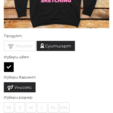
Продукт
Тениска
Суитшърт
Избери цвят
Избери вариант
Унисекс
Избери размер
XS
S
M
L
XL
XXL