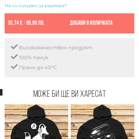
Не си сигурен за размера?
35,74 €
/
69,90 лв.
Добави в количката
Висококачествен продукт
100% памук
Пране до 40°C
Може би ще ви харесат