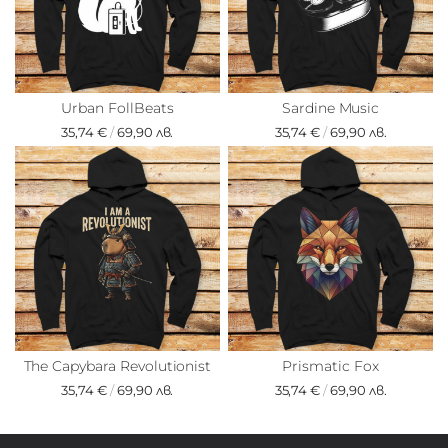
Urban FollBeats
Sardine Music
35,74 €
/
69,90 лв.
35,74 €
/
69,90 лв.
The Capybara Revolutionist
Prismatic Fox
35,74 €
/
69,90 лв.
35,74 €
/
69,90 лв.