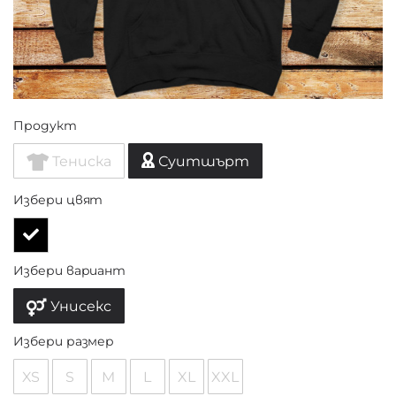
Продукт
Тениска
Суитшърт
Избери цвят
Избери вариант
Унисекс
Избери размер
XS
S
M
L
XL
XXL