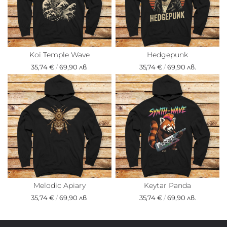
Koi Temple Wave
Hedgepunk
35,74 €
/
69,90 лв.
35,74 €
/
69,90 лв.
Melodic Apiary
Keytar Panda
35,74 €
/
69,90 лв.
35,74 €
/
69,90 лв.