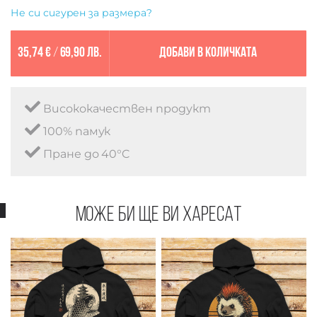
Не си сигурен за размера?
35,74 €
/
69,90 лв.
Добави в количката
Висококачествен продукт
100% памук
Пране до 40°C
Може би ще ви харесат