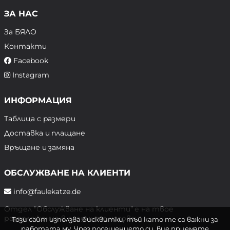
ЗА НАС
За БЯЛО
Контакти
Facebook
Instagram
ИНФОРМАЦИЯ
Таблица с размери
Доставка и плащане
Връщане и замяна
ОБСЛУЖВАНЕ НА КЛИЕНТИ
info@faulekatze.de
Отдел "Обслужване на клиенти" е на твое
разположение в следните часове:
Този сайт използва бисквитки, тъй като те са важни за
работата му. Чрез посещението си, вие приемате