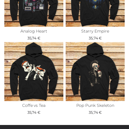
Analog Heart
Starry Empire
35,74 €
35,74 €
Coffe vs Tea
Pop Punk Skeleton
35,74 €
35,74 €