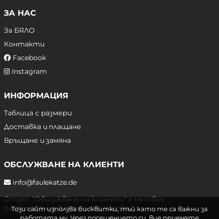
ЗА НАС
За БЯЛО
Контакти
Facebook
Instagram
ИНФОРМАЦИЯ
Таблица с размери
Доставка и плащане
Връщане и замяна
ОБСЛУЖВАНЕ НА КЛИЕНТИ
info@faulekatze.de
Отдел "Обслужване на клиенти" е на твое
разположение в следните часове:
Този сайт използва бисквитки, тъй като те са важни за
работата му. Чрез посещението си, вие приемате