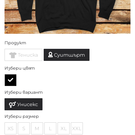
Продукт
Тениска
Суитшърт
Избери цвят
Избери вариант
Унисекс
Избери размер
XS
S
M
L
XL
XXL