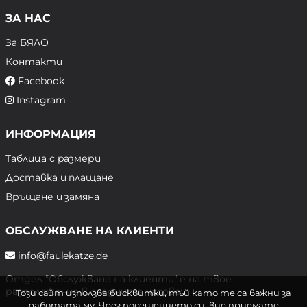
ЗА НАС
За БЯЛО
Контакти
Facebook
Instagram
ИНФОРМАЦИЯ
Таблица с размери
Доставка и плащане
Връщане и замяна
ОБСЛУЖВАНЕ НА КЛИЕНТИ
info@faulekatze.de
Отдел "Обслужване на клиенти" е на твое
разположение в следните часове:
Този сайт използва бисквитки, тъй като те са важни за
работата му. Чрез посещението си, вие приемате