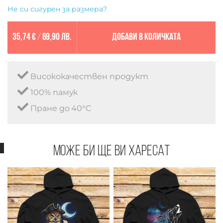
Не си сигурен за размера?
35,74 €
/
69,90 лв.
Добави в количката
Висококачествен продукт
100% памук
Пране до 40°C
Може би ще ви харесат