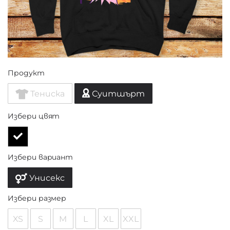
Продукт
Тениска
Суитшърт
Избери цвят
Избери вариант
Унисекс
Избери размер
XS
S
M
L
XL
XXL