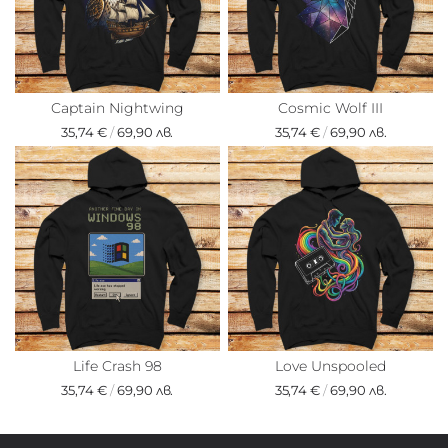
Captain Nightwing
Cosmic Wolf III
35,74 €
/
69,90 лв.
35,74 €
/
69,90 лв.
Life Crash 98
Love Unspooled
35,74 €
/
69,90 лв.
35,74 €
/
69,90 лв.