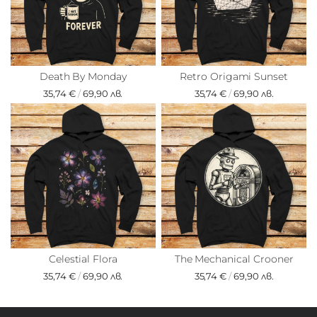
Death By Monday
Retro Origami Sunset
35,74 €
/
69,90 лв.
35,74 €
/
69,90 лв.
Celestial Flora
The Mechanical Crooner
35,74 €
/
69,90 лв.
35,74 €
/
69,90 лв.