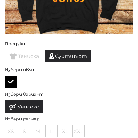
Продукт
Тениска
Суитшърт
Избери цвят
Избери вариант
Унисекс
Избери размер
XS
S
M
L
XL
XXL