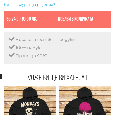
Не си сигурен за размера?
35,74 €
/
69,90 лв.
Добави в количката
Висококачествен продукт
100% памук
Пране до 40°C
Може би ще ви харесат