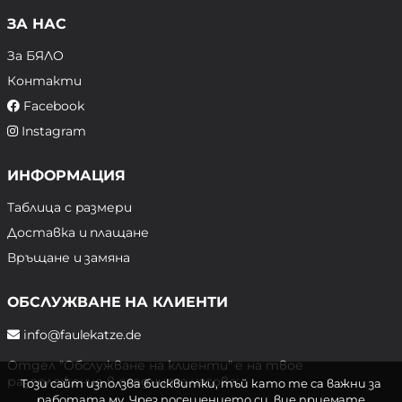
ЗА НАС
За БЯЛО
Контакти
Facebook
Instagram
ИНФОРМАЦИЯ
Таблица с размери
Доставка и плащане
Връщане и замяна
ОБСЛУЖВАНЕ НА КЛИЕНТИ
info@faulekatze.de
Отдел "Обслужване на клиенти" е на твое
разположение в следните часове:
Този сайт използва бисквитки, тъй като те са важни за
работата му. Чрез посещението си, вие приемате