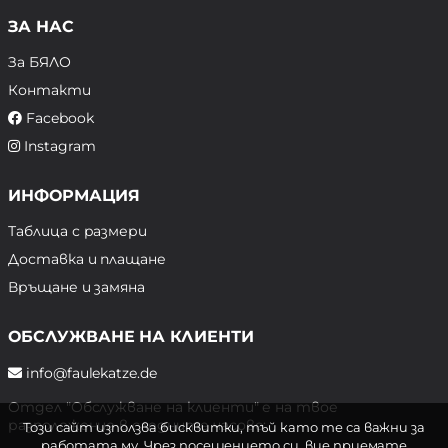
ЗА НАС
За БЯЛО
Контакти
Facebook
Instagram
ИНФОРМАЦИЯ
Таблица с размери
Доставка и плащане
Връщане и замяна
ОБСЛУЖВАНЕ НА КЛИЕНТИ
info@faulekatze.de
Отдел "Обслужване на клиенти" е на твое
разположение в следните часове:
Този сайт използва бисквитки, тъй като те са важни за
работата му. Чрез посещението си, вие приемате