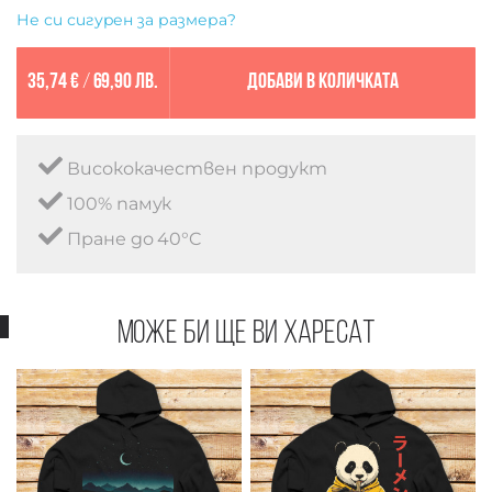
Не си сигурен за размера?
35,74 €
/
69,90 лв.
Добави в количката
Висококачествен продукт
100% памук
Пране до 40°C
Може би ще ви харесат