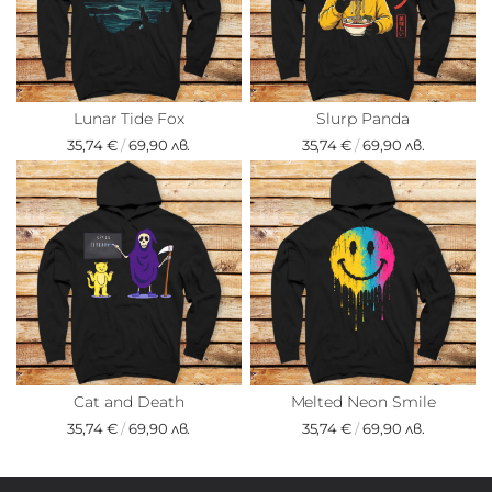
Lunar Tide Fox
Slurp Panda
35,74 €
/
69,90 лв.
35,74 €
/
69,90 лв.
Cat and Death
Melted Neon Smile
35,74 €
/
69,90 лв.
35,74 €
/
69,90 лв.