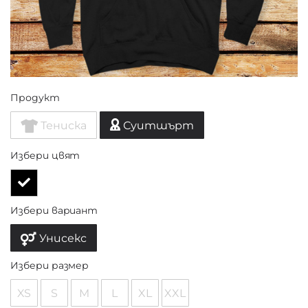
Продукт
Тениска
Суитшърт
Избери цвят
Избери вариант
Унисекс
Избери размер
XS
S
M
L
XL
XXL