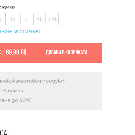
размер
S
M
L
XL
XXL
гурен за размера?
€
/
69,90 лв.
Добави в количката
сококачествен продукт
0% памук
ане до 40°C
есат