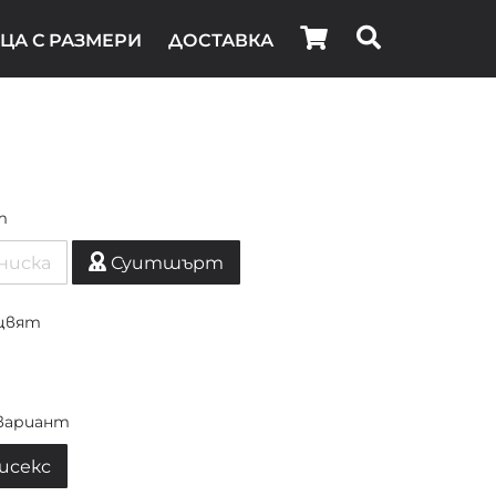
ЦА С РАЗМЕРИ
ДОСТАВКА
т
ниска
Суитшърт
цвят
вариант
исекс