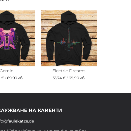
Gemini
Electric Dreams
4 €
/
69,90 лв.
35,74 €
/
69,90 лв.
СЛУЖВАНЕ НА КЛИЕНТИ
fo@faulekatze.de