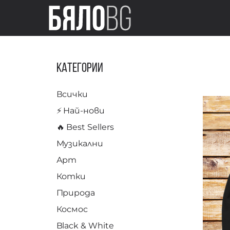
Категории
Всички
⚡️ Най-нови
🔥 Best Sellers
Музикални
Арт
Котки
Природа
Космос
Black & White