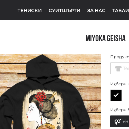
ТЕНИСКИ
СУИТШЪРТИ
ЗА НАС
ТАБЛИ
Miyoka Geisha
Продук
Те
Избери 
Избери 
Ун