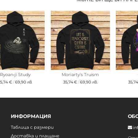
Ryoan-ji Study
Moriarty's Truism
35,74 €
/
69,90 лв.
35,74 €
/
69,90 лв.
35,7
ИНФОРМАЦИЯ
ОБ
Таблица с размери
in
Доставка и плащане