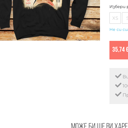
Избери 
XS
Не си си
35,74 
Ви
10
Пр
Може би ще ви хар