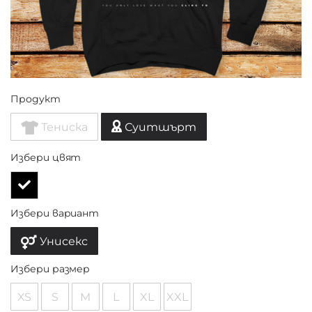
Продукт
Тениска
Суитшърт
Избери цвят
Избери вариант
Унисекс
Избери размер
XS
S
M
L
XL
XXL