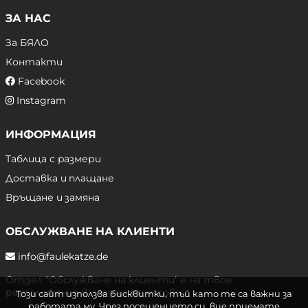
ЗА НАС
За БЯЛО
Контакти
Facebook
Instagram
ИНФОРМАЦИЯ
Таблица с размери
Доставка и плащане
Връщане и замяна
ОБСЛУЖВАНЕ НА КЛИЕНТИ
info@faulekatze.de
Отдел "Обслужване на клиенти" е на твое
разположение в следните часове:
Този сайт използва бисквитки, тъй като те са важни за
работата му. Чрез посещението си, вие приемате