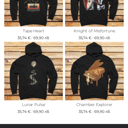
Tape Heart
Knight of Misfortune
35,74 €
/
69,90 лв.
35,74 €
/
69,90 лв.
Lunar Pulse
Chamber Explorer
35,74 €
/
69,90 лв.
35,74 €
/
69,90 лв.