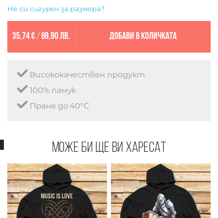
Не си сигурен за размера?
35,74 €
/
69,90 лв.
Добави в количката
Висококачествен продукт
100% памук
Пране до 40°C
Може би ще ви харесат