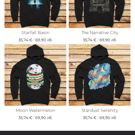
Starfall Basin
The Narrative City
35,74 €
/
69,90 лв.
35,74 €
/
69,90 лв.
Moon Watermelon
Stardust Serenity
35,74 €
/
69,90 лв.
35,74 €
/
69,90 лв.