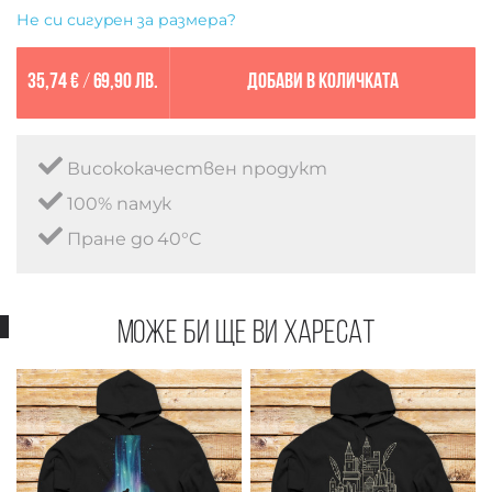
Не си сигурен за размера?
35,74 €
/
69,90 лв.
Добави в количката
Висококачествен продукт
100% памук
Пране до 40°C
Може би ще ви харесат