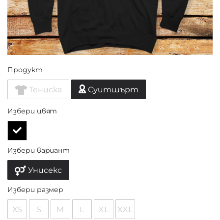
Продукт
Тениска
Суитшърт
Избери цвят
Избери вариант
Унисекс
Избери размер
XS
S
M
L
XL
XXL