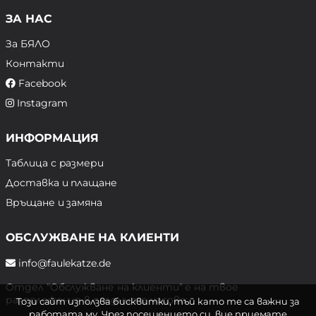
ЗА НАС
За БЯЛО
Контакти
Facebook
Instagram
ИНФОРМАЦИЯ
Таблица с размери
Доставка и плащане
Връщане и замяна
ОБСЛУЖВАНЕ НА КЛИЕНТИ
info@faulekatze.de
Отдел "Обслужване на клиенти" е на твое
разположение в следните часове:
Този сайт използва бисквитки, тъй като те са важни за
работата му. Чрез посещението си, вие приемате