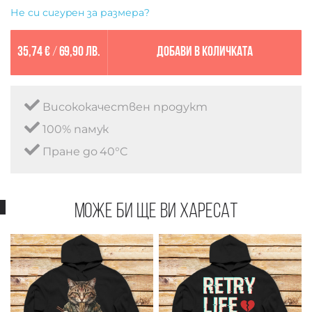
Не си сигурен за размера?
35,74 €
/
69,90 лв.
Добави в количката
Висококачествен продукт
100% памук
Пране до 40°C
Може би ще ви харесат