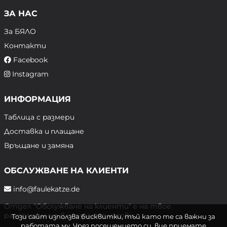
ЗА НАС
За БЯЛО
Контакти
Facebook
Instagram
ИНФОРМАЦИЯ
Таблица с размери
Доставка и плащане
Връщане и замяна
ОБСЛУЖВАНЕ НА КЛИЕНТИ
info@faulekatze.de
Отдел "Обслужване на клиенти" е на твое
разположение в следните часове:
Този сайт използва бисквитки, тъй като те са важни за
работата му. Чрез посещението си, вие приемате