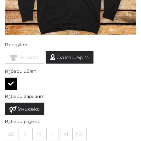
Продукт
Тениска
Суитшърт
Избери цвят
Избери вариант
Унисекс
Избери размер
XS
S
M
L
XL
XXL