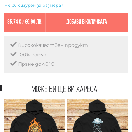
Не си сигурен за размера?
35,74 €
/
69,90 лв.
Добави в количката
Висококачествен продукт
100% памук
Пране до 40°C
Може би ще ви харесат