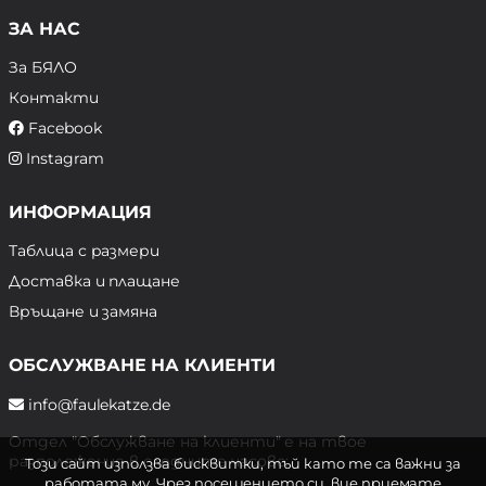
ЗА НАС
За БЯЛО
Контакти
Facebook
Instagram
ИНФОРМАЦИЯ
Таблица с размери
Доставка и плащане
Връщане и замяна
ОБСЛУЖВАНЕ НА КЛИЕНТИ
info@faulekatze.de
Отдел "Обслужване на клиенти" е на твое
разположение в следните часове:
Този сайт използва бисквитки, тъй като те са важни за
работата му. Чрез посещението си, вие приемате