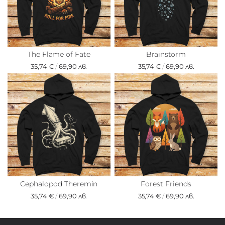
The Flame of Fate
Brainstorm
35,74 €
/
69,90 лв.
35,74 €
/
69,90 лв.
Cephalopod Theremin
Forest Friends
35,74 €
/
69,90 лв.
35,74 €
/
69,90 лв.