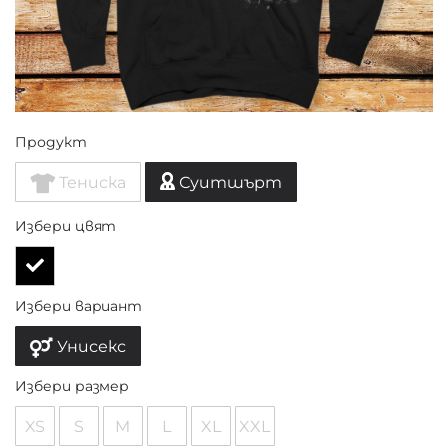
Продукт
Тениска
Суитшърт
Избери цвят
Избери вариант
Унисекс
Избери размер
XS
S
M
L
XL
XXL