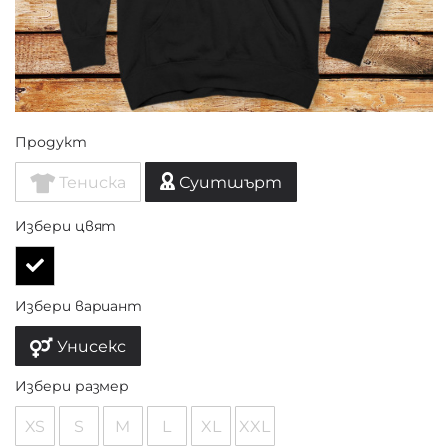
Продукт
Тениска
Суитшърт
Избери цвят
Избери вариант
Унисекс
Избери размер
XS
S
M
L
XL
XXL