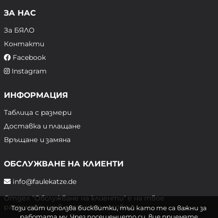
ЗА НАС
За БЯЛО
Контакти
Facebook
Instagram
ИНФОРМАЦИЯ
Таблица с размери
Доставка и плащане
Връщане и замяна
ОБСЛУЖВАНЕ НА КЛИЕНТИ
info@faulekatze.de
Отдел "Обслужване на клиенти" е на твое
разположение в следните часове:
Този сайт използва бисквитки, тъй като те са важни за
работата му. Чрез посещението си, вие приемате