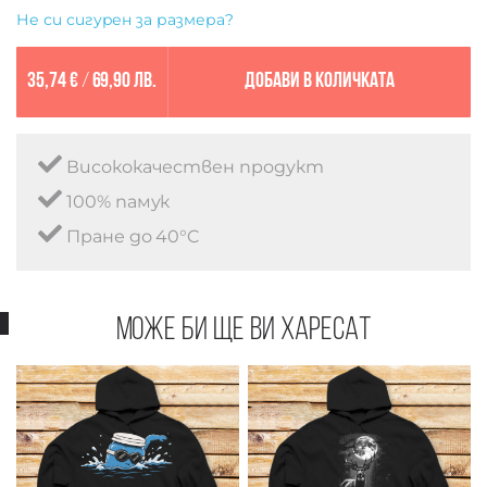
Не си сигурен за размера?
35,74 €
/
69,90 лв.
Добави в количката
Висококачествен продукт
100% памук
Пране до 40°C
Може би ще ви харесат