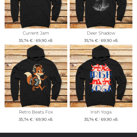
Current Jam
Deer Shadow
35,74 €
/
69,90 лв.
35,74 €
/
69,90 лв.
Retro Beats Fox
Irish Yoga
35,74 €
/
69,90 лв.
35,74 €
/
69,90 лв.