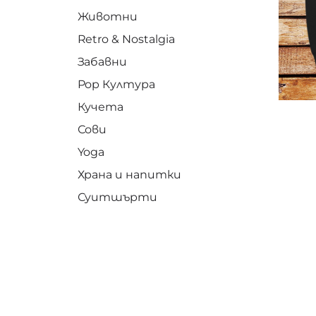
Животни
Retro & Nostalgia
Забавни
Pop Култура
Кучета
Сови
Yoga
Храна и напитки
Суитшърти