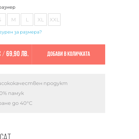
размер
S
M
L
XL
XXL
гурен за размера?
€
/
69,90 лв.
Добави в количката
сококачествен продукт
0% памук
ане до 40°C
есат