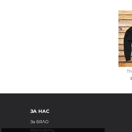
Th
ЗА НАС
За БЯЛО
Контакти