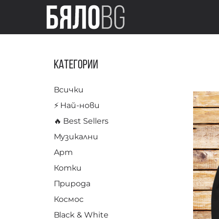
Категории
Всички
⚡️ Най-нови
🔥 Best Sellers
Музикални
Арт
Котки
Природа
Космос
Black & White