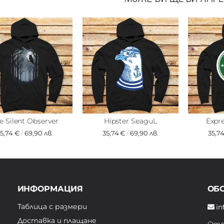
e Silent Observer
Hipster SeaguL
Expre
35,74 €
/
69,90 лв.
35,74 €
/
69,90 лв.
35,7
ИНФОРМАЦИЯ
ОБ
Таблица с размери
in
Доставка и плащане