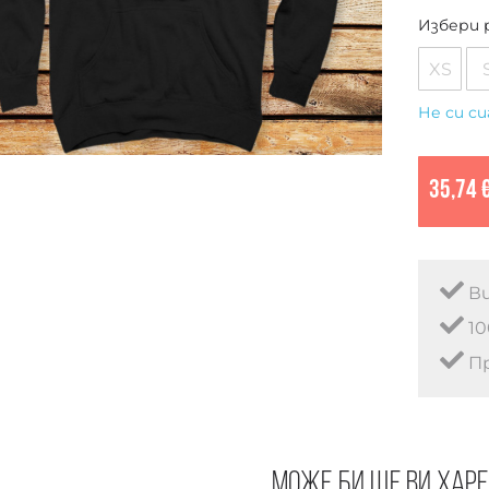
Избери 
XS
Не си си
35,74 
Ви
10
Пр
Може би ще ви хар