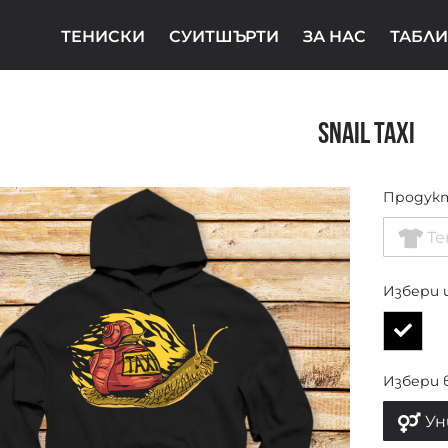
ТЕНИСКИ
СУИТШЪРТИ
ЗА НАС
ТАБЛИ
Snail taxi
Продук
Те
Избери 
Избери 
Ун