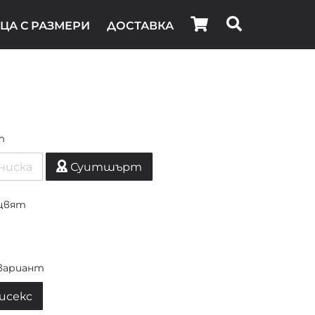
ЦА С РАЗМЕРИ
ДОСТАВКА
т
ниска
Суитшърт
цвят
вариант
исекс