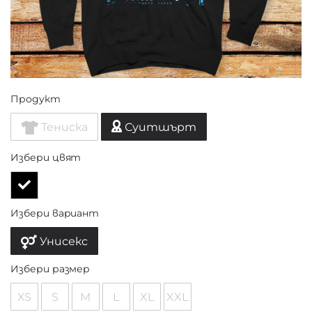
Продукт
Тениска
Суитшърт
Избери цвят
Избери вариант
Унисекс
Избери размер
XS
S
M
L
XL
XXL