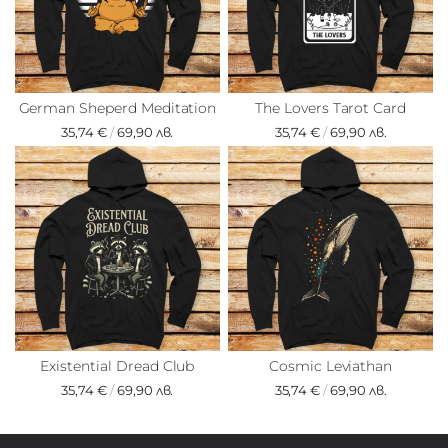
German Sheperd Meditation
The Lovers Tarot Card
35,74 €
/
69,90 лв.
35,74 €
/
69,90 лв.
Existential Dread Club
Cosmic Leviathan
35,74 €
/
69,90 лв.
35,74 €
/
69,90 лв.