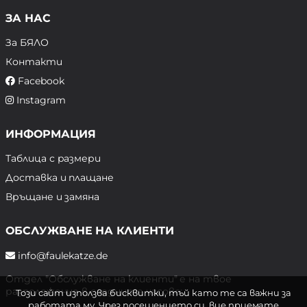
ЗА НАС
За БЯЛО
Контакти
Facebook
Instagram
ИНФОРМАЦИЯ
Таблица с размери
Доставка и плащане
Връщане и замяна
ОБСЛУЖВАНЕ НА КЛИЕНТИ
info@faulekatze.de
Отдел "Обслужване на клиенти" е на твое
разположение в следните часове:
Този сайт използва бисквитки, тъй като те са важни за
работата му. Чрез посещението си, вие приемате