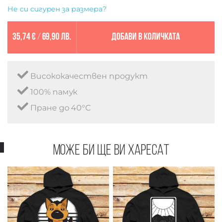
Не си сигурен за размера?
35,74 €
/
69,90 лв.
Добави в количката
Висококачествен продукт
100% памук
Пране до 40°C
Може би ще ви харесат