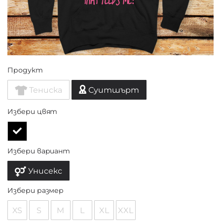
Продукт
Тениска
Суитшърт
Избери цвят
Избери вариант
Унисекс
Избери размер
XS
S
M
L
XL
XXL