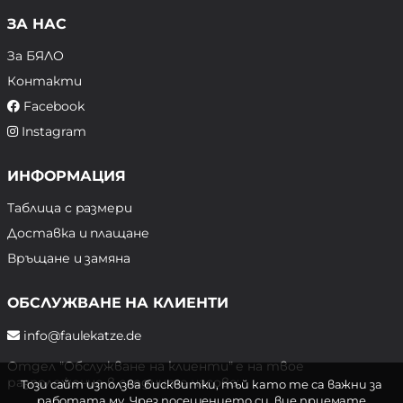
ЗА НАС
За БЯЛО
Контакти
Facebook
Instagram
ИНФОРМАЦИЯ
Таблица с размери
Доставка и плащане
Връщане и замяна
ОБСЛУЖВАНЕ НА КЛИЕНТИ
info@faulekatze.de
Отдел "Обслужване на клиенти" е на твое
разположение в следните часове:
Този сайт използва бисквитки, тъй като те са важни за
работата му. Чрез посещението си, вие приемате