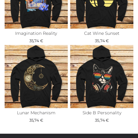
Imagination Reality
Cat Wine Sunset
35,74 €
35,74 €
Lunar Mechanism
Side B Personality
35,74 €
35,74 €