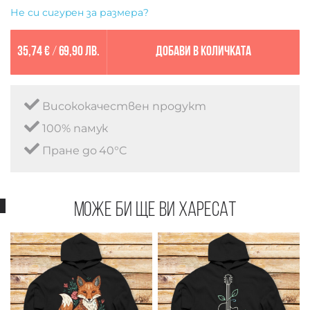
Не си сигурен за размера?
35,74 €
/
69,90 лв.
Добави в количката
Висококачествен продукт
100% памук
Пране до 40°C
Може би ще ви харесат