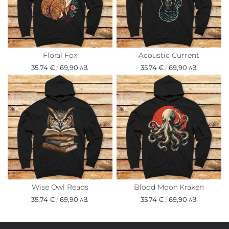
Floral Fox
Acoustic Current
35,74 €
/
69,90 лв.
35,74 €
/
69,90 лв.
Wise Owl Reads
Blood Moon Kraken
35,74 €
/
69,90 лв.
35,74 €
/
69,90 лв.