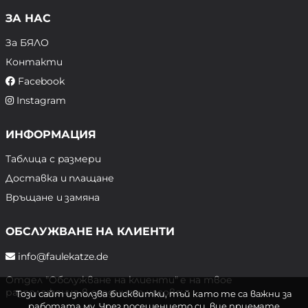
ЗА НАС
За БЯЛО
Контакти
Facebook
Instagram
ИНФОРМАЦИЯ
Таблица с размери
Доставка и плащане
Връщане и замяна
ОБСЛУЖВАНЕ НА КЛИЕНТИ
info@faulekatze.de
Отдел "Обслужване на клиенти" е на твое
разположение в следните часове:
Този сайт използва бисквитки, тъй като те са важни за
работата му. Чрез посещението си, вие приемате