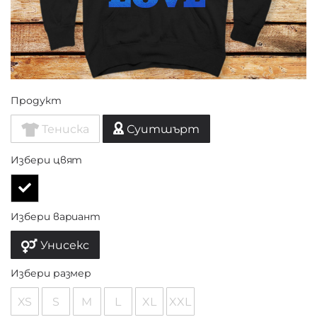
Продукт
Тениска
Суитшърт
Избери цвят
Избери вариант
Унисекс
Избери размер
XS
S
M
L
XL
XXL