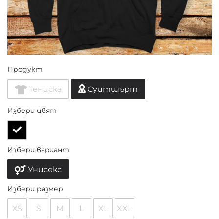
Продукт
Тениска
Суитшърт
Избери цвят
Избери вариант
Унисекс
Избери размер
XS
S
M
L
XL
XXL