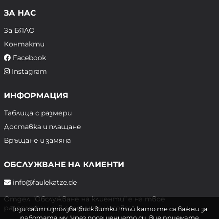
ЗА НАС
За БЯЛО
Контакти
Facebook
Instagram
ИНФОРМАЦИЯ
Таблица с размери
Доставка и плащане
Връщане и замяна
ОБСЛУЖВАНЕ НА КЛИЕНТИ
info@faulekatze.de
Отдел "Обслужване на клиенти" е на твое
разположение в следните часове:
Този сайт използва бисквитки, тъй като те са важни за
работата му. Чрез посещението си, вие приемате