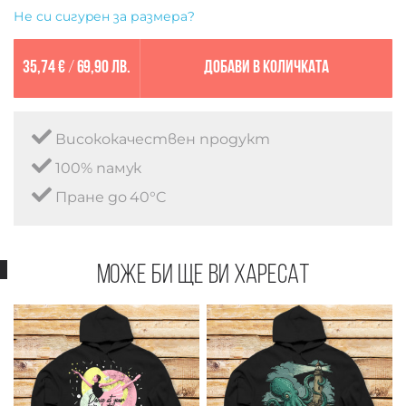
Не си сигурен за размера?
35,74 €
/
69,90 лв.
Добави в количката
Висококачествен продукт
100% памук
Пране до 40°C
Може би ще ви харесат