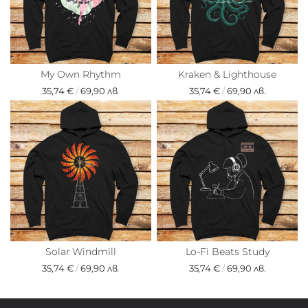
My Own Rhythm
Kraken & Lighthouse
35,74 €
/
69,90 лв.
35,74 €
/
69,90 лв.
Solar Windmill
Lo-Fi Beats Study
35,74 €
/
69,90 лв.
35,74 €
/
69,90 лв.