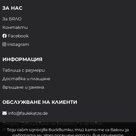
ЗА НАС
За БЯЛО
Контакти
Facebook
Instagram
ИНФОРМАЦИЯ
Таблица с размери
Доставка и плащане
Връщане и замяна
ОБСЛУЖВАНЕ НА КЛИЕНТИ
info@faulekatze.de
Отдел "Обслужване на клиенти" е на твое
разположение в следните часове:
Този сайт използва бисквитки, тъй като те са важни за
работата му. Чрез посещението си, вие приемате