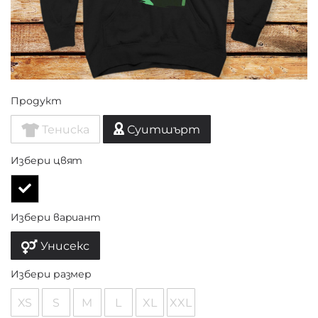
Продукт
Тениска
Суитшърт
Избери цвят
Избери вариант
Унисекс
Избери размер
XS
S
M
L
XL
XXL