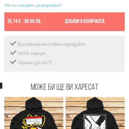
Не си сигурен за размера?
35,74 €
/
69,90 лв.
Добави в количката
Висококачествен продукт
100% памук
Пране до 40°C
Може би ще ви харесат