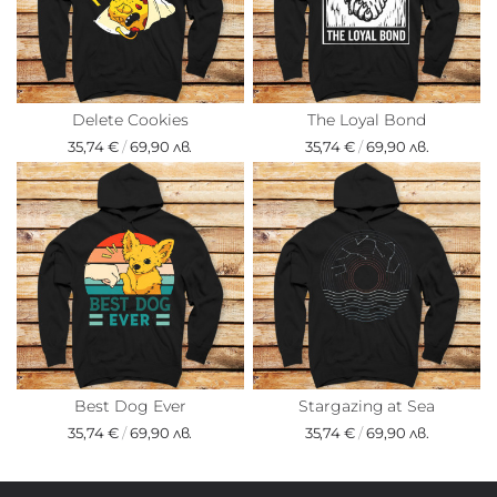
Delete Cookies
The Loyal Bond
35,74 €
/
69,90 лв.
35,74 €
/
69,90 лв.
Best Dog Ever
Stargazing at Sea
35,74 €
/
69,90 лв.
35,74 €
/
69,90 лв.