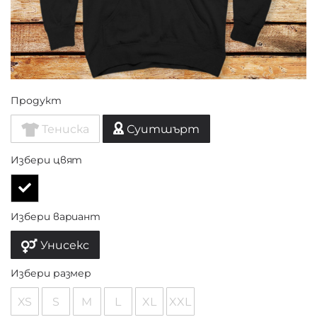
Продукт
Тениска
Суитшърт
Избери цвят
Избери вариант
Унисекс
Избери размер
XS
S
M
L
XL
XXL