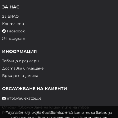
ЗА НАС
За БЯЛО
Контакти
Facebook
Instagram
ИНФОРМАЦИЯ
Таблица с размери
Доставка и плащане
Връщане и замяна
ОБСЛУЖВАНЕ НА КЛИЕНТИ
info@faulekatze.de
Отдел "Обслужване на клиенти" е на твое
разположение в следните часове:
Този сайт използва бисквитки, тъй като те са важни за
работата му. Чрез посещението си, вие приемате