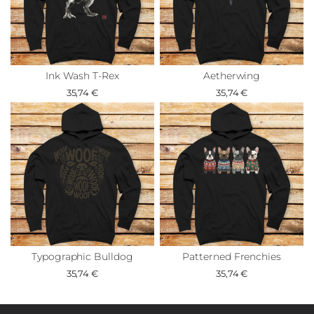
Ink Wash T-Rex
Aetherwing
35,74 €
35,74 €
Typographic Bulldog
Patterned Frenchies
35,74 €
35,74 €