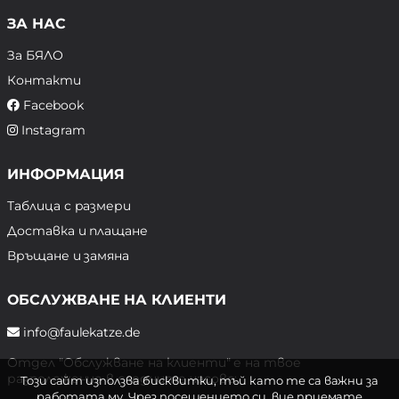
ЗА НАС
За БЯЛО
Контакти
Facebook
Instagram
ИНФОРМАЦИЯ
Таблица с размери
Доставка и плащане
Връщане и замяна
ОБСЛУЖВАНЕ НА КЛИЕНТИ
info@faulekatze.de
Отдел "Обслужване на клиенти" е на твое
разположение в следните часове:
Този сайт използва бисквитки, тъй като те са важни за
работата му. Чрез посещението си, вие приемате