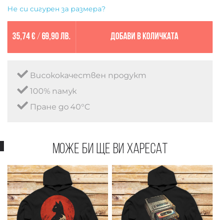
Не си сигурен за размера?
35,74 €
/
69,90 лв.
Добави в количката
Висококачествен продукт
100% памук
Пране до 40°C
Може би ще ви харесат