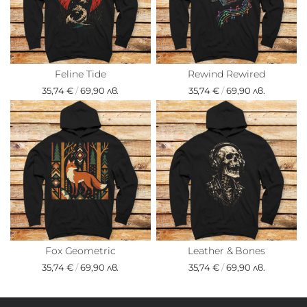
Feline Tide
Rewind Rewired
35,74 €
/
69,90 лв.
35,74 €
/
69,90 лв.
Fox Geometric
Leather & Bones
35,74 €
/
69,90 лв.
35,74 €
/
69,90 лв.