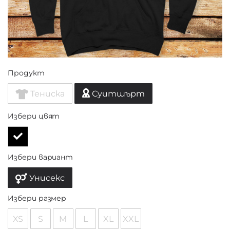
Продукт
Тениска
Суитшърт
Избери цвят
Избери вариант
Унисекс
Избери размер
XS
S
M
L
XL
XXL