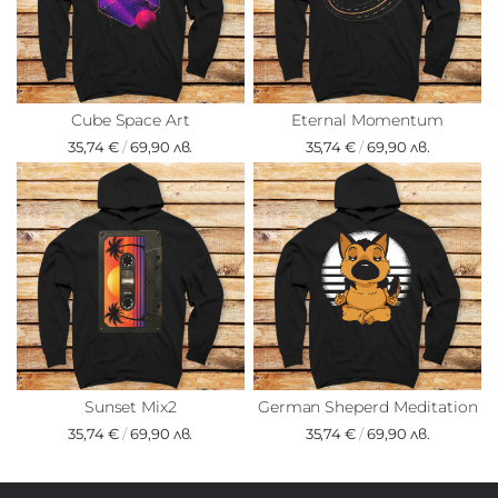
Cube Space Art
Eternal Momentum
35,74 €
/
69,90 лв.
35,74 €
/
69,90 лв.
Sunset Mix2
German Sheperd Meditation
35,74 €
/
69,90 лв.
35,74 €
/
69,90 лв.