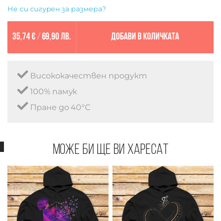
Не си сигурен за размера?
35,74 €
/
69,90 лв.
Добави в количката
Висококачествен продукт
100% памук
Пране до 40°C
Може би ще ви харесат