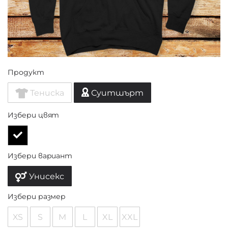
Продукт
Тениска
Суитшърт
Избери цвят
Избери вариант
Унисекс
Избери размер
XS
S
M
L
XL
XXL