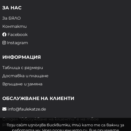
ЗА НАС
За БЯЛО
Контакти
Facebook
Instagram
ИНФОРМАЦИЯ
Таблица с размери
Доставка и плащане
Връщане и замяна
ОБСЛУЖВАНЕ НА КЛИЕНТИ
info@faulekatze.de
Отдел "Обслужване на клиенти" е на твое
разположение в следните часове:
Този сайт използва бисквитки, тъй като те са важни за
работата му. Чрез посещението си, вие приемате