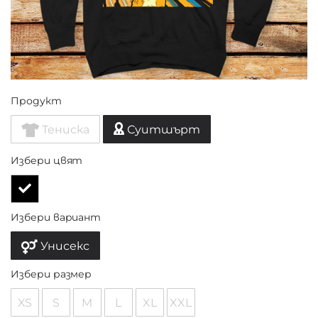
Продукт
Тениска
Суитшърт
Избери цвят
Избери вариант
Унисекс
Избери размер
XS
S
M
L
XL
XXL