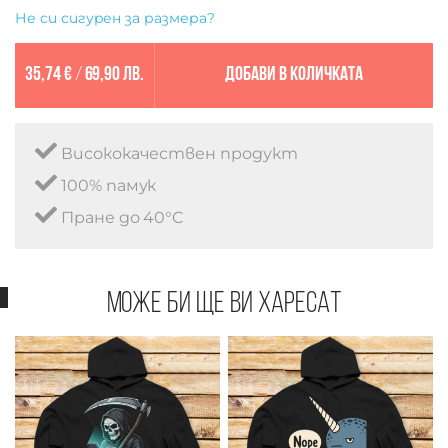
Не си сигурен за размера?
35,74 €
/
69,90 лв.
Добави в количката
Висококачествен продукт
100% памук
Пране до 40°C
Може би ще ви харесат