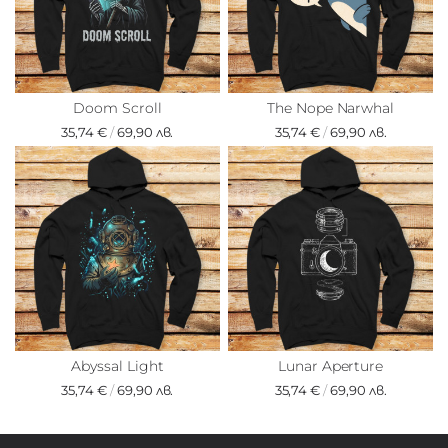
Doom Scroll
The Nope Narwhal
35,74 €
/
69,90 лв.
35,74 €
/
69,90 лв.
Abyssal Light
Lunar Aperture
35,74 €
/
69,90 лв.
35,74 €
/
69,90 лв.