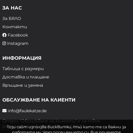
ЗА НАС
За БЯЛО
Контакти
Facebook
Instagram
ИНФОРМАЦИЯ
Таблица с размери
Доставка и плащане
Връщане и замяна
ОБСЛУЖВАНЕ НА КЛИЕНТИ
info@faulekatze.de
Отдел "Обслужване на клиенти" е на твое
разположение в следните часове:
Този сайт използва бисквитки, тъй като те са важни за
работата му. Чрез посещението си, вие приемате