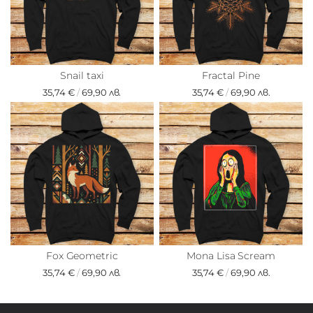
Snail taxi
Fractal Pine
35,74 €
/
69,90 лв.
35,74 €
/
69,90 лв.
Fox Geometric
Mona Lisa Scream
35,74 €
/
69,90 лв.
35,74 €
/
69,90 лв.