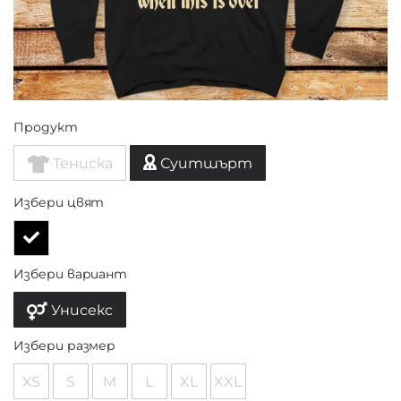
Продукт
Тениска
Суитшърт
Избери цвят
Избери вариант
Унисекс
Избери размер
XS
S
M
L
XL
XXL