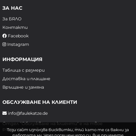
ЗА НАС
За БЯЛО
Контакти
Facebook
Instagram
ИНФОРМАЦИЯ
Таблица с размери
Доставка и плащане
Връщане и замяна
ОБСЛУЖВАНЕ НА КЛИЕНТИ
info@faulekatze.de
Отдел "Обслужване на клиенти" е на твое
разположение в следните часове:
Този сайт използва бисквитки, тъй като те са важни за
работата му. Чрез посещението си, вие приемате