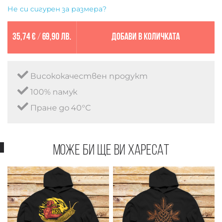
Не си сигурен за размера?
35,74 €
/
69,90 лв.
Добави в количката
Висококачествен продукт
100% памук
Пране до 40°C
Може би ще ви харесат