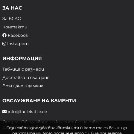
ЗА НАС
За БЯЛО
Контакти
Facebook
Instagram
ИНФОРМАЦИЯ
Таблица с размери
Доставка и плащане
Връщане и замяна
ОБСЛУЖВАНЕ НА КЛИЕНТИ
info@faulekatze.de
Отдел "Обслужване на клиенти" е на твое
разположение в следните часове:
Този сайт използва бисквитки, тъй като те са важни за
работата му. Чрез посещението си, вие приемате