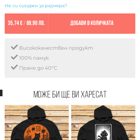
Не си сигурен за размера?
35,74 €
/
69,90 лв.
Добави в количката
Висококачествен продукт
100% памук
Пране до 40°C
Може би ще ви харесат