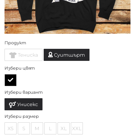
Продукт
Тениска
Суитшърт
Избери цвят
Избери вариант
Унисекс
Избери размер
XS
S
M
L
XL
XXL