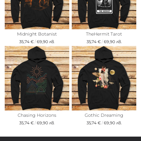
Midnight Botanist
TheHermit Tarot
35,74 €
/
69,90 лв.
35,74 €
/
69,90 лв.
Chasing Horizons
Gothic Dreaming
35,74 €
/
69,90 лв.
35,74 €
/
69,90 лв.