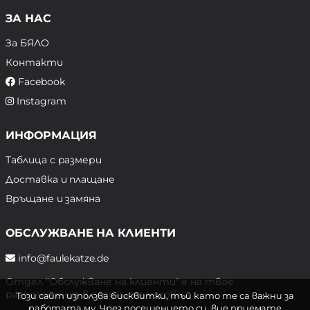
ЗА НАС
За БЯЛО
Контакти
Facebook
Instagram
ИНФОРМАЦИЯ
Таблица с размери
Доставка и плащане
Връщане и замяна
ОБСЛУЖВАНЕ НА КЛИЕНТИ
info@faulekatze.de
Отдел "Обслужване на клиенти" е на твое
разположение в следните часове:
Този сайт използва бисквитки, тъй като те са важни за
работата му. Чрез посещението си, вие приемате