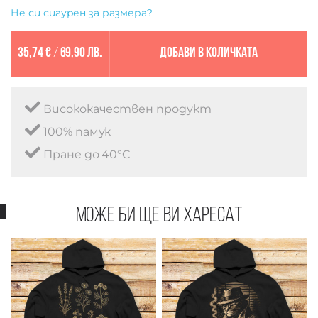
Не си сигурен за размера?
35,74 €
/
69,90 лв.
Добави в количката
Висококачествен продукт
100% памук
Пране до 40°C
Може би ще ви харесат