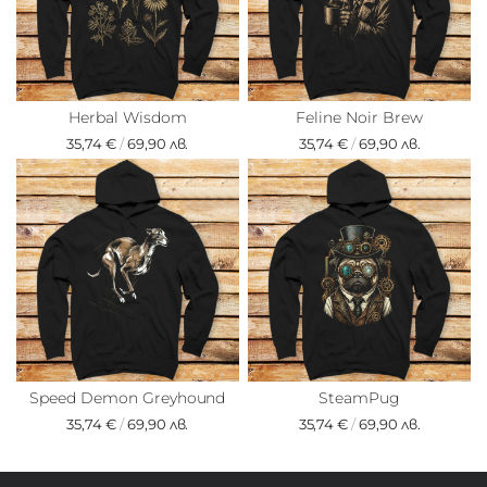
Herbal Wisdom
Feline Noir Brew
35,74 €
/
69,90 лв.
35,74 €
/
69,90 лв.
Speed Demon Greyhound
SteamPug
35,74 €
/
69,90 лв.
35,74 €
/
69,90 лв.