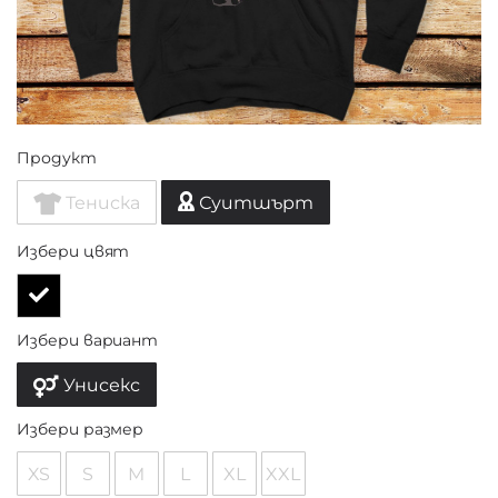
Продукт
Тениска
Суитшърт
Избери цвят
Избери вариант
Унисекс
Избери размер
XS
S
M
L
XL
XXL