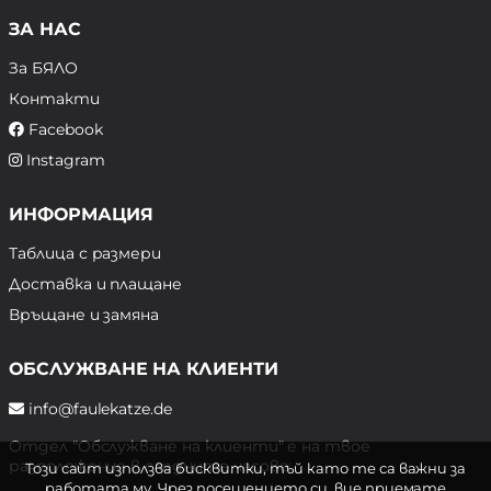
ЗА НАС
За БЯЛО
Контакти
Facebook
Instagram
ИНФОРМАЦИЯ
Таблица с размери
Доставка и плащане
Връщане и замяна
ОБСЛУЖВАНЕ НА КЛИЕНТИ
info@faulekatze.de
Отдел "Обслужване на клиенти" е на твое
разположение в следните часове:
Този сайт използва бисквитки, тъй като те са важни за
работата му. Чрез посещението си, вие приемате