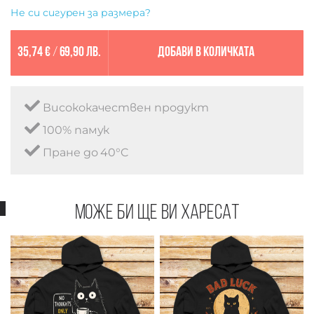
Не си сигурен за размера?
35,74 €
/
69,90 лв.
Добави в количката
Висококачествен продукт
100% памук
Пране до 40°C
Може би ще ви харесат