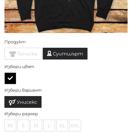
Продукт
Тениска
Суитшърт
Избери цвят
Избери вариант
Унисекс
Избери размер
XS
S
M
L
XL
XXL