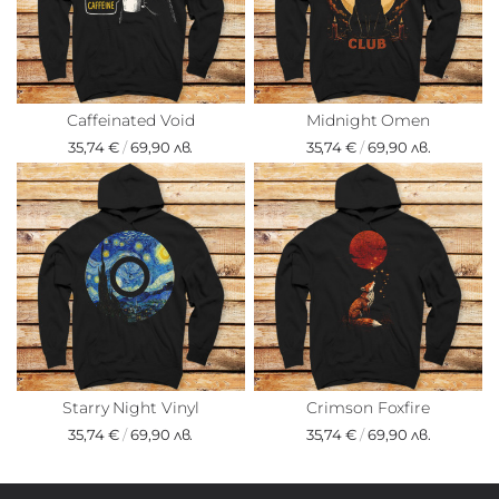
Caffeinated Void
Midnight Omen
35,74 €
/
69,90 лв.
35,74 €
/
69,90 лв.
Starry Night Vinyl
Crimson Foxfire
35,74 €
/
69,90 лв.
35,74 €
/
69,90 лв.