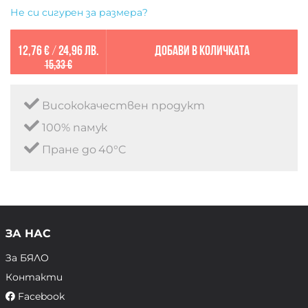
Не си сигурен за размера?
12,76 €
/
24,96 лв.
Добави в количката
15,33 €
Висококачествен продукт
100% памук
Пране до 40°C
ЗА НАС
За БЯЛО
Контакти
Facebook