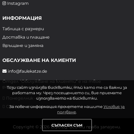
Instagram
ИНФОРМАЦИЯ
Таблица с размери
Доставка и плащане
Връщане и замяна
ОБСЛУЖВАНЕ НА КЛИЕНТИ
info@faulekatze.de
Отдел "Обслужване на клиенти" е на твое
разположение в следните часове:
Този сайт използва бисквитки, тъй като те са важни за
работата му. Чрез посещението си, вие приемате
Понеделник - Петък: 10:00 - 19:00 ч.
използването на бисквитки.
Събота и Неделя: почивен ден
За повече информация прочетете нашите
Условия за
ползване
.
СЪГЛАСЕН СЪМ
Copyright © 2026 Bqlo.bg. Всички права запазени.