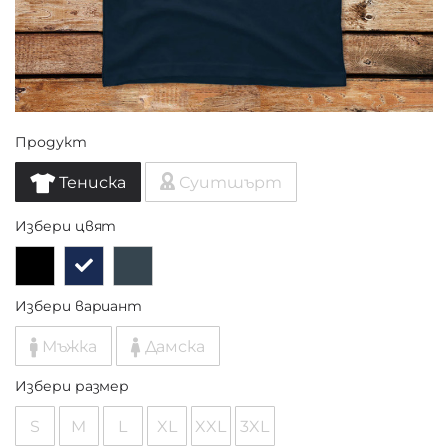
Продукт
Тениска
Суитшърт
Избери цвят
Избери вариант
Мъжка
Дамска
Избери размер
S
M
L
XL
XXL
3XL