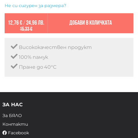
Не си сигурен за размера?
12,76 €
/
24,96 лв.
Добави в количката
15,33 €
Висококачествен продукт
100% памук
Пране до 40°C
ЗА НАС
За БЯЛО
Контакти
Facebook