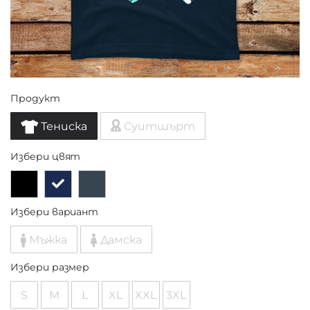
Продукт
Тениска
Суитшърт
Избери цвят
Избери вариант
Мъжка
Дамска
Избери размер
S
M
L
XL
XXL
3XL