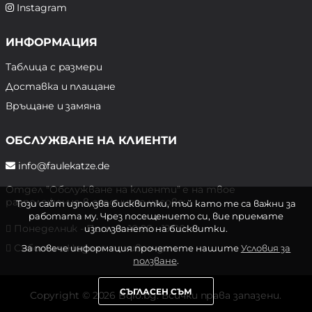
Instagram
ИНФОРМАЦИЯ
Таблица с размери
Доставка и плащане
Връщане и замяна
ОБСЛУЖВАНЕ НА КЛИЕНТИ
info@faulekatze.de
Отдел "Обслужване на клиенти" е на твое
разположение в следните часове:
Този сайт използва бисквитки, тъй като те са важни за
работата му. Чрез посещението си, вие приемате
Понеделник - Петък: 10:00 - 19:00 ч.
използването на бисквитки.
Събота и Неделя: почивен ден
За повече информация прочетете нашите
Условия за
ползване
.
СЪГЛАСЕН СЪМ
Copyright © 2026 Bqlo.bg. Всички права запазени.