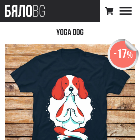
Yoga Dog
-17
%