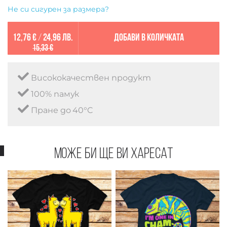
Не си сигурен за размера?
12,76 €
/
24,96 лв.
Добави в количката
15,33 €
Висококачествен продукт
100% памук
Пране до 40°C
Може би ще ви харесат