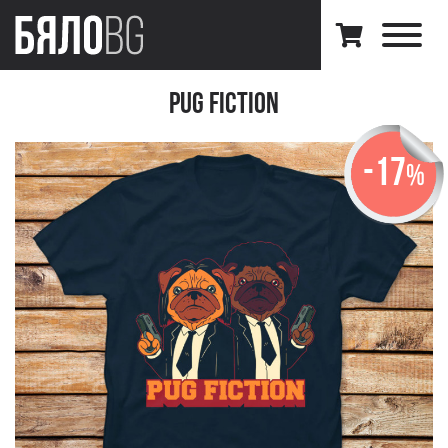
Pug Fiction
-17
%