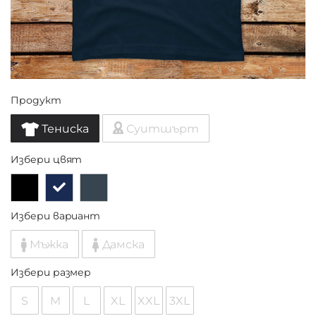
Продукт
Тениска
Суитшърт
Избери цвят
Избери вариант
Мъжка
Дамска
Избери размер
S
M
L
XL
XXL
3XL