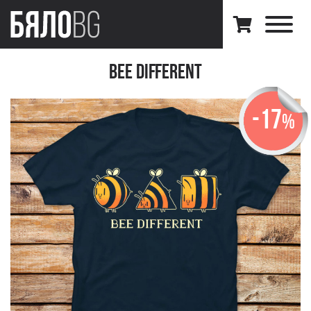
Bee Different
-17
%