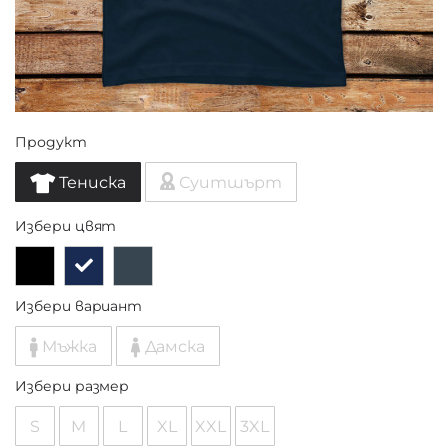
Продукт
Тениска
Суитшърт
Избери цвят
Избери вариант
Мъжка
Дамска
Избери размер
S
M
L
XL
XXL
3XL