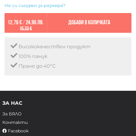
Не си сигурен за размера?
12,76 €
/
24,96 лв.
Добави в количката
15,33 €
Висококачествен продукт
100% памук
Пране до 40°C
ЗА НАС
За БЯЛО
Контакти
Facebook