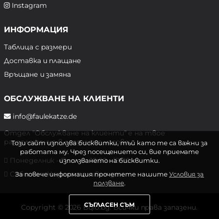
Instagram
ИНФОРМАЦИЯ
Таблица с размери
Доставка и плащане
Връщане и замяна
ОБСЛУЖВАНЕ НА КЛИЕНТИ
info@faulekatze.de
Отдел "Обслужване на клиенти" е на твое
разположение в следните часове:
Този сайт използва бисквитки, тъй като те са важни за
работата му. Чрез посещението си, вие приемате
Понеделник - Петък: 10:00 - 19:00 ч.
използването на бисквитки.
Събота и Неделя: почивен ден
За повече информация прочетете нашите
Условия за
ползване
.
СЪГЛАСЕН СЪМ
Copyright © 2026 Bqlo.bg. Всички права запазени.