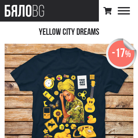
Yellow City Dreams
-17
%