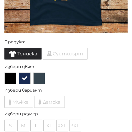
Продукт
Тениска
Суитшърт
Избери цвят
Избери вариант
Мъжка
Дамска
Избери размер
S
M
L
XL
XXL
3XL