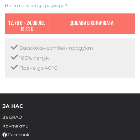
Не си сигурен за размера?
12,76 €
/
24,96 лв.
Добави в количката
15,33 €
Висококачествен продукт
100% памук
Пране до 40°C
ЗА НАС
За БЯЛО
Контакти
Facebook