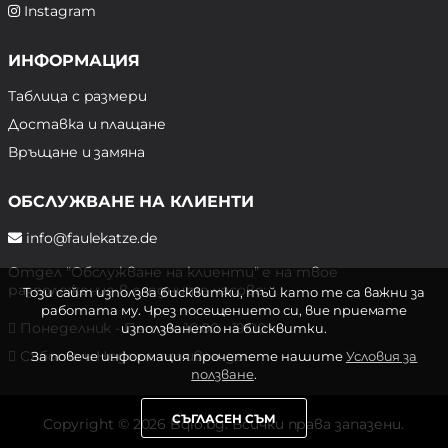
Instagram
ИНФОРМАЦИЯ
Таблица с размери
Доставка и плащане
Връщане и замяна
ОБСЛУЖВАНЕ НА КЛИЕНТИ
info@faulekatze.de
Отдел "Обслужване на клиенти" е на твое
разположение в следните часове:
Този сайт използва бисквитки, тъй като те са важни за
работата му. Чрез посещението си, вие приемате
Понеделник - Петък: 10:00 - 19:00 ч.
използването на бисквитки.
Събота и Неделя: почивен ден
За повече информация прочетете нашите
Условия за
ползване
.
СЪГЛАСЕН СЪМ
Copyright © 2026 Bqlo.bg. Всички права запазени.