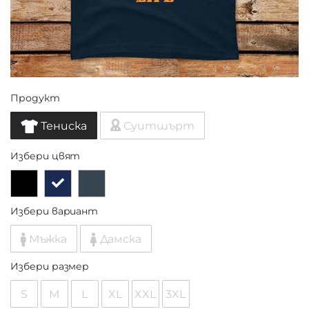
Продукт
Тениска
Суитшърт
Избери цвят
Избери вариант
Мъжка
Дамска
Избери размер
S
M
L
XL
XXL
3XL