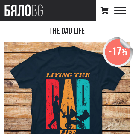
The dad life
-17
%