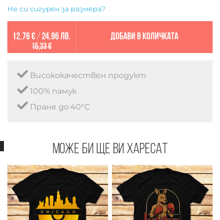
Не си сигурен за размера?
12,76 €
/
24,96 лв.
Добави в количката
15,33 €
Висококачествен продукт
100% памук
Пране до 40°C
Може би ще ви харесат