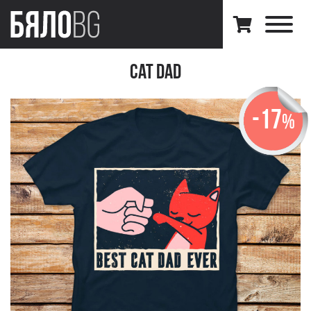
Cat Dad
-17
%