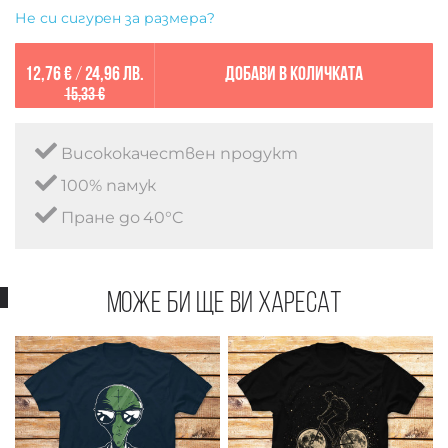
Не си сигурен за размера?
12,76 €
/
24,96 лв.
Добави в количката
15,33 €
Висококачествен продукт
100% памук
Пране до 40°C
Може би ще ви харесат