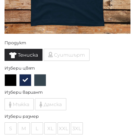
Продукт
Тениска
Суитшърт
Избери цвят
Избери вариант
Мъжка
Дамска
Избери размер
S
M
L
XL
XXL
3XL