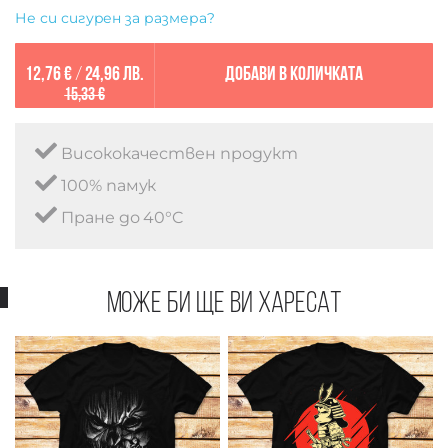
Не си сигурен за размера?
12,76 €
/
24,96 лв.
Добави в количката
15,33 €
Висококачествен продукт
100% памук
Пране до 40°C
Може би ще ви харесат