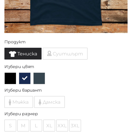
Продукт
Тениска
Суитшърт
Избери цвят
Избери вариант
Мъжка
Дамска
Избери размер
S
M
L
XL
XXL
3XL