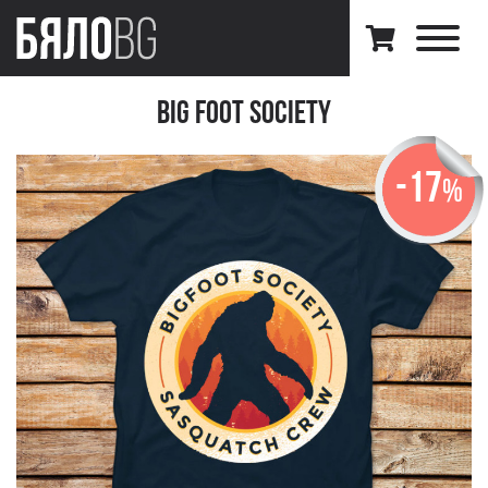
Big foot Society
-17
%