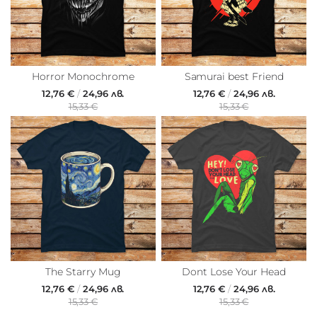
Horror Monochrome
Samurai best Friend
12,76 €
/
24,96 лв.
12,76 €
/
24,96 лв.
15,33 €
15,33 €
The Starry Mug
Dont Lose Your Head
12,76 €
/
24,96 лв.
12,76 €
/
24,96 лв.
15,33 €
15,33 €