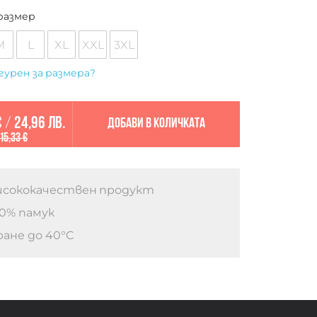
размер
M
L
XL
XXL
3XL
гурен за размера?
€
/
24,96 лв.
Добави в количката
15,33 €
сококачествен продукт
0% памук
ане до 40°C