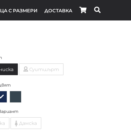
ЦА С РАЗМЕРИ
ДОСТАВКА
т
ниска
Суитшърт
цвят
вариант
ка
Дамска