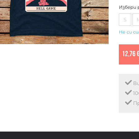
Избери 
S
Не си си
12,76 
Ви
10
Пр