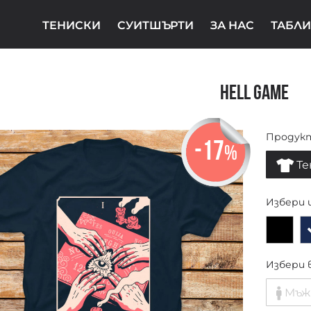
ТЕНИСКИ
СУИТШЪРТИ
ЗА НАС
ТАБЛИ
Hell Game
Продук
-17
%
Те
Избери 
Избери 
Мъж