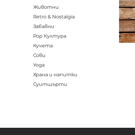
Животни
Retro & Nostalgia
Забавни
Pop Култура
Кучета
Сови
Yoga
Храна и напитки
Суитшърти