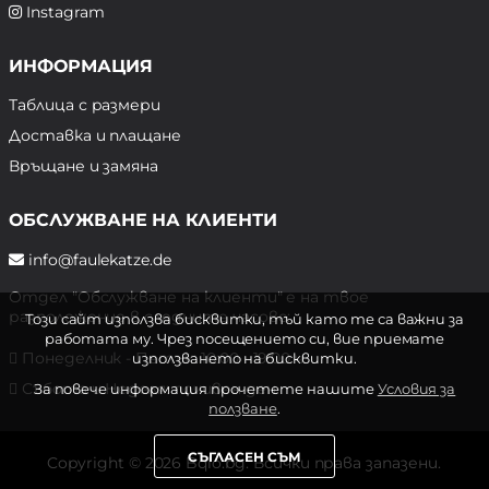
Instagram
ИНФОРМАЦИЯ
Таблица с размери
Доставка и плащане
Връщане и замяна
ОБСЛУЖВАНЕ НА КЛИЕНТИ
info@faulekatze.de
Отдел "Обслужване на клиенти" е на твое
разположение в следните часове:
Този сайт използва бисквитки, тъй като те са важни за
работата му. Чрез посещението си, вие приемате
Понеделник - Петък: 10:00 - 19:00 ч.
използването на бисквитки.
Събота и Неделя: почивен ден
За повече информация прочетете нашите
Условия за
ползване
.
СЪГЛАСЕН СЪМ
Copyright © 2026 Bqlo.bg. Всички права запазени.