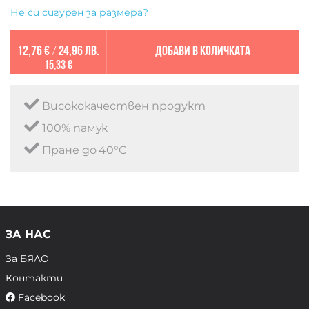
Не си сигурен за размера?
12,76 €
/
24,96 лв.
Добави в количката
15,33 €
Висококачествен продукт
100% памук
Пране до 40°C
ЗА НАС
За БЯЛО
Контакти
Facebook