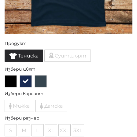
Продукт
Тениска
Суитшърт
Избери цвят
Избери вариант
Мъжка
Дамска
Избери размер
S
M
L
XL
XXL
3XL