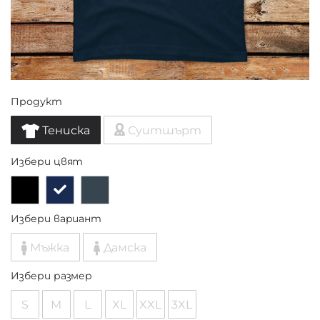
Продукт
Тениска
Суитшърт
Избери цвят
Избери вариант
Мъжка
Дамска
Избери размер
S
M
L
XL
XXL
3XL