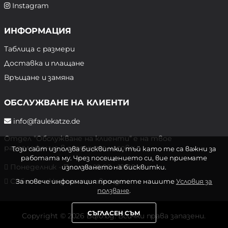
Instagram
ИНФОРМАЦИЯ
Таблица с размери
Доставка и плащане
Връщане и замяна
ОБСЛУЖВАНЕ НА КЛИЕНТИ
info@faulekatze.de
Отдел "Обслужване на клиенти" е на твое
разположение в следните часове:
Този сайт използва бисквитки, тъй като те са важни за
работата му. Чрез посещението си, вие приемате
Понеделник - Петък: 10:00 - 19:00 ч.
използването на бисквитки.
Събота и Неделя: почивен ден
За повече информация прочетете нашите
Условия за
ползване
.
СЪГЛАСЕН СЪМ
Copyright © 2026 Bqlo.bg. Всички права запазени.