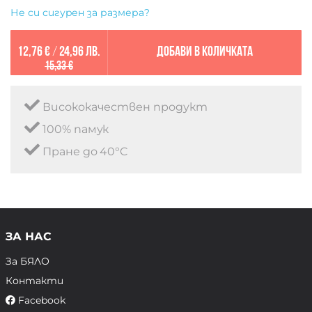
Не си сигурен за размера?
12,76 €
/
24,96 лв.
Добави в количката
15,33 €
Висококачествен продукт
100% памук
Пране до 40°C
ЗА НАС
За БЯЛО
Контакти
Facebook