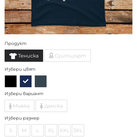
Продукт
Тениска
Суитшърт
Избери цвят
Избери вариант
Мъжка
Дамска
Избери размер
S
M
L
XL
XXL
3XL