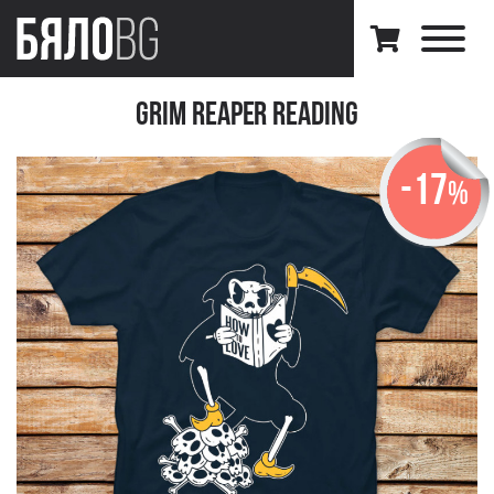
Grim Reaper Reading
-17
%