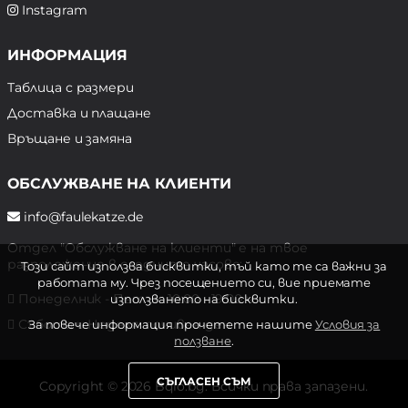
Instagram
ИНФОРМАЦИЯ
Таблица с размери
Доставка и плащане
Връщане и замяна
ОБСЛУЖВАНЕ НА КЛИЕНТИ
info@faulekatze.de
Отдел "Обслужване на клиенти" е на твое
разположение в следните часове:
Този сайт използва бисквитки, тъй като те са важни за
работата му. Чрез посещението си, вие приемате
Понеделник - Петък: 10:00 - 19:00 ч.
използването на бисквитки.
Събота и Неделя: почивен ден
За повече информация прочетете нашите
Условия за
ползване
.
СЪГЛАСЕН СЪМ
Copyright © 2026 Bqlo.bg. Всички права запазени.