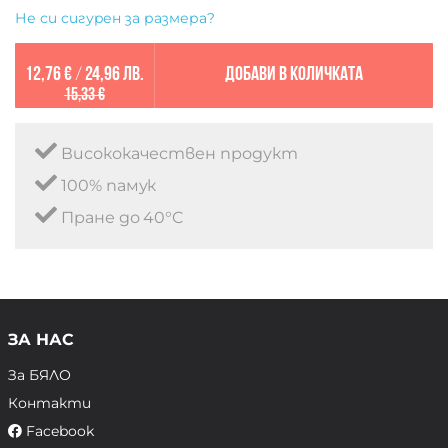
Не си сигурен за размера?
12,76 €
/
24,96 лв.
Добави в количката
15,33 €
Висококачествен продукт
100% памук
Пране до 40°C
ЗА НАС
За БЯЛО
Контакти
Facebook