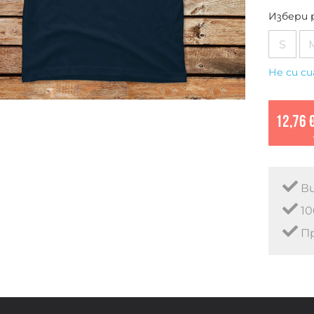
Избери 
S
Не си си
12,76 
Ви
10
Пр