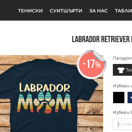
ТЕНИСКИ
СУИТШЪРТИ
ЗА НАС
ТАБЛИ
Labrador Retriever
Продук
-17
%
Те
Избери 
Избери 
Мъж