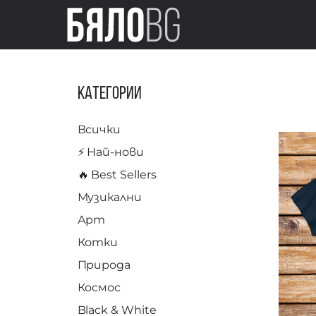
Категории
Всички
⚡️ Най-нови
🔥 Best Sellers
Музикални
Арт
Котки
Природа
Космос
Black & White