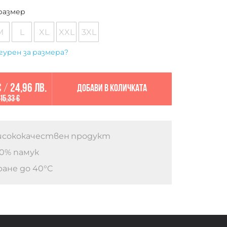
размер
M
L
XL
XXL
3XL
гурен за размера?
€
/
24,96 лв.
Добави в количката
15,33 €
сококачествен продукт
0% памук
ане до 40°C