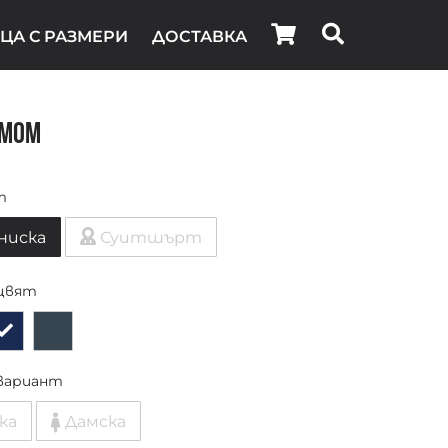
ЦА С РАЗМЕРИ
ДОСТАВКА
 Mom
т
ниска
Суитшърт
цвят
вариант
ка
Дамска