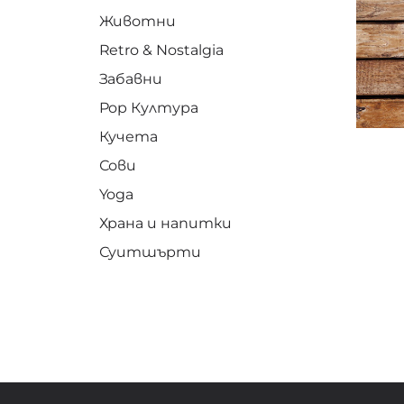
Животни
Retro & Nostalgia
Забавни
Pop Култура
Кучета
Сови
Yoga
Храна и напитки
Суитшърти