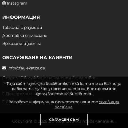
Instagram
ИНФОРМАЦИЯ
Таблица с размери
Доставка и плащане
Връщане и замяна
ОБСЛУЖВАНЕ НА КЛИЕНТИ
info@faulekatze.de
Отдел "Обслужване на клиенти" е на твое
разположение в следните часове:
Този сайт използва бисквитки, тъй като те са важни за
работата му. Чрез посещението си, вие приемате
Понеделник - Петък: 10:00 - 19:00 ч.
използването на бисквитки.
Събота и Неделя: почивен ден
За повече информация прочетете нашите
Условия за
ползване
.
СЪГЛАСЕН СЪМ
Copyright © 2026 Bqlo.bg. Всички права запазени.