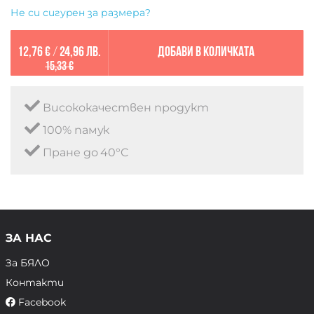
Не си сигурен за размера?
12,76 €
/
24,96 лв.
Добави в количката
15,33 €
Висококачествен продукт
100% памук
Пране до 40°C
ЗА НАС
За БЯЛО
Контакти
Facebook