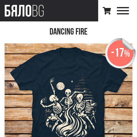
Dancing Fire
-17
%