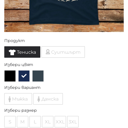
Продукт
Тениска
Суитшърт
Избери цвят
Избери вариант
Мъжка
Дамска
Избери размер
S
M
L
XL
XXL
3XL