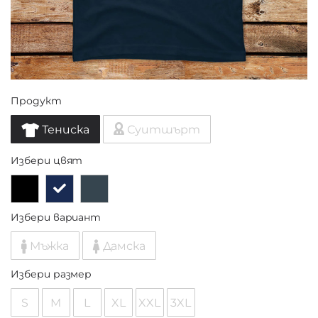
Продукт
Тениска
Суитшърт
Избери цвят
Избери вариант
Мъжка
Дамска
Избери размер
S
M
L
XL
XXL
3XL