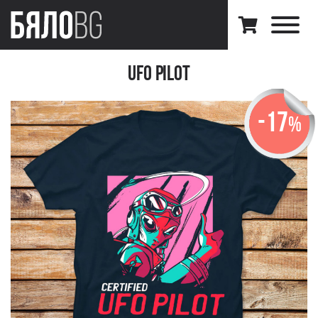
Ufo Pilot
-17
%