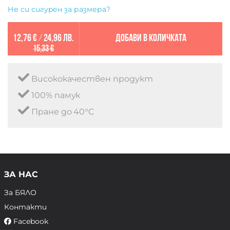
Не си сигурен за размера?
12,76 €
/
24,96 лв.
Добави в количката
15,33 €
Висококачествен продукт
100% памук
Пране до 40°C
ЗА НАС
За БЯЛО
Контакти
Facebook