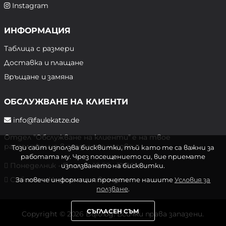
Instagram
ИНФОРМАЦИЯ
Таблица с размери
Доставка и плащане
Връщане и замяна
ОБСЛУЖВАНЕ НА КЛИЕНТИ
info@faulekatze.de
Отдел "Обслужване на клиенти" е на твое
разположение в следните часове:
Този сайт използва бисквитки, тъй като те са важни за
работата му. Чрез посещението си, вие приемате
Понеделник - Петък: 10:00 - 19:00 ч.
използването на бисквитки.
Събота и Неделя: почивен ден
За повече информация прочетете нашите
Условия за
ползване
.
СЪГЛАСЕН СЪМ
Copyright © 2026 Bqlo.bg. Всички права запазени.