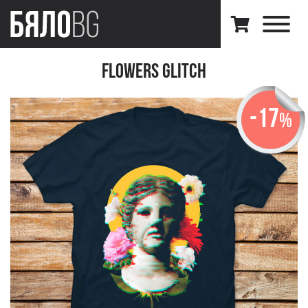
Flowers Glitch
-17
%