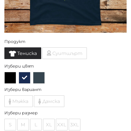
Продукт
Тениска
Суитшърт
Избери цвят
Избери вариант
Мъжка
Дамска
Избери размер
S
M
L
XL
XXL
3XL