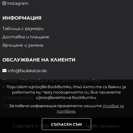
Instagram
ИНФОРМАЦИЯ
Таблица с размери
Доставка и плащане
Връщане и замяна
ОБСЛУЖВАНЕ НА КЛИЕНТИ
info@faulekatze.de
Отдел "Обслужване на клиенти" е на твое
разположение в следните часове:
Този сайт използва бисквитки, тъй като те са важни за
работата му. Чрез посещението си, вие приемате
Понеделник - Петък: 10:00 - 19:00 ч.
използването на бисквитки.
Събота и Неделя: почивен ден
За повече информация прочетете нашите
Условия за
ползване
.
СЪГЛАСЕН СЪМ
Copyright © 2026 Bqlo.bg. Всички права запазени.