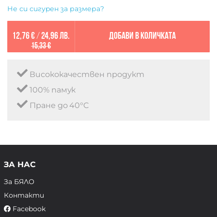
Не си сигурен за размера?
12,76 €
/
24,96 лв.
Добави в количката
15,33 €
Висококачествен продукт
100% памук
Пране до 40°C
ЗА НАС
За БЯЛО
Контакти
Facebook