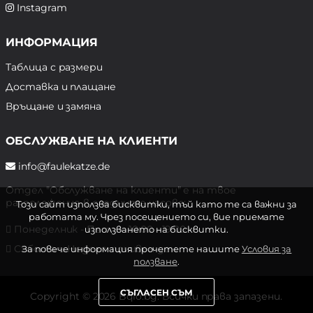
Instagram
ИНФОРМАЦИЯ
Таблица с размери
Доставка и плащане
Връщане и замяна
ОБСЛУЖВАНЕ НА КЛИЕНТИ
info@faulekatze.de
Отдел "Обслужване на клиенти" е на твое
разположение в следните часове:
Този сайт използва бисквитки, тъй като те са важни за
работата му. Чрез посещението си, вие приемате
Понеделник - Петък: 10:00 - 19:00 ч.
използването на бисквитки.
Събота и Неделя: почивен ден
За повече информация прочетете нашите
Условия за
ползване
.
СЪГЛАСЕН СЪМ
Copyright © 2026 Bqlo.bg. Всички права запазени.