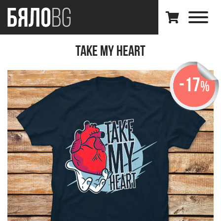
Take my Heart
-17
%