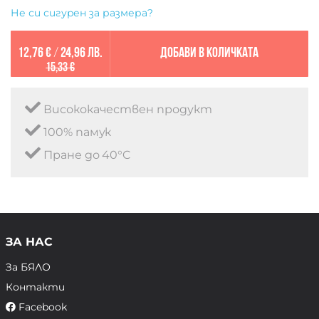
Не си сигурен за размера?
12,76 €
/
24,96 лв.
Добави в количката
15,33 €
Висококачествен продукт
100% памук
Пране до 40°C
ЗА НАС
За БЯЛО
Контакти
Facebook