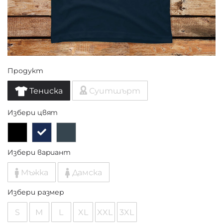
Продукт
Тениска
Суитшърт
Избери цвят
Избери вариант
Мъжка
Дамска
Избери размер
S
M
L
XL
XXL
3XL