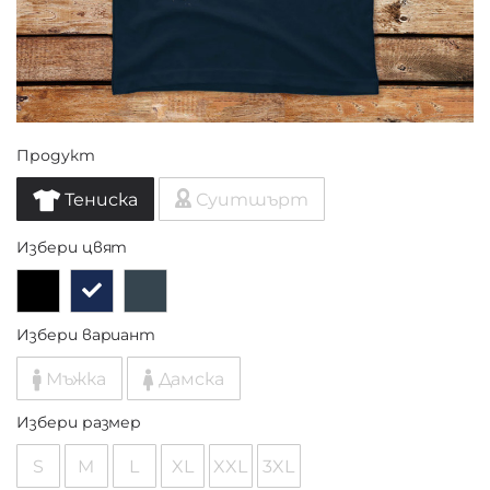
Продукт
Тениска
Суитшърт
Избери цвят
Избери вариант
Мъжка
Дамска
Избери размер
S
M
L
XL
XXL
3XL