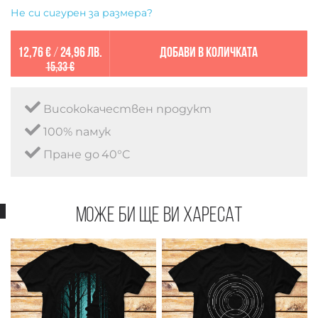
Не си сигурен за размера?
12,76 €
/
24,96 лв.
Добави в количката
15,33 €
Висококачествен продукт
100% памук
Пране до 40°C
Може би ще ви харесат